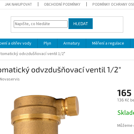
JAK NAKUPOVAT
OBCHODNÍ PODMÍNKY
PODMÍNKY OCHRANY OS
HLEDAT
pení a ohřev vody
Plyn
Armatury
Měření a regulace
tomatický odvzdušňovací ventil 1/2"
matický odvzdušňovací ventil 1/2"
Novaservis
165
136 Kč b
Měrná
Skla
cena:
Můžeme d