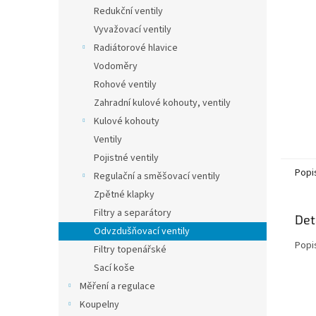
n
Redukční ventily
e
Vyvažovací ventily
l
Radiátorové hlavice
Vodoměry
Rohové ventily
Zahradní kulové kohouty, ventily
Kulové kohouty
Ventily
Pojistné ventily
Popi
Regulační a směšovací ventily
Zpětné klapky
Filtry a separátory
Det
Odvzdušňovací ventily
Popi
Filtry topenářské
Sací koše
Měření a regulace
Koupelny