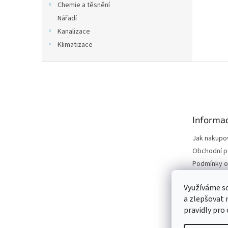
Chemie a těsnění
Nářadí
Kanalizace
Klimatizace
Z
á
p
a
t
Informac
í
Jak nakupo
Obchodní 
Podmínky o
údajů
Odstoupení
Využíváme s
a zlepšovat 
Moje objed
pravidly pro