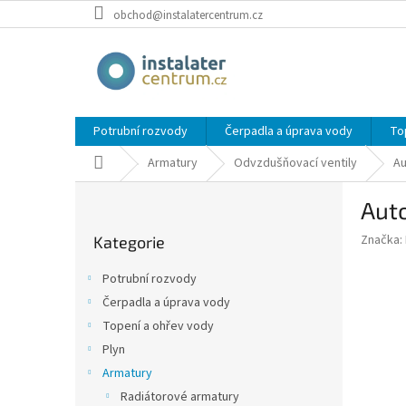
Přejít
obchod@instalatercentrum.cz
na
obsah
Potrubní rozvody
Čerpadla a úprava vody
To
Domů
Armatury
Odvzdušňovací ventily
Au
P
Auto
o
Přeskočit
s
Značka:
Kategorie
kategorie
t
r
Potrubní rozvody
a
Čerpadla a úprava vody
n
Topení a ohřev vody
n
í
Plyn
p
Armatury
a
Radiátorové armatury