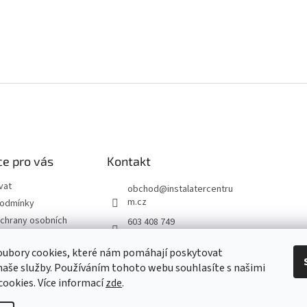
e pro vás
Kontakt
vat
obchod
@
instalatercentru
m.cz
podmínky
chrany osobních
603 408 749
 od smlouvy
oubory cookies, které nám pomáhají poskytovat
naše služby. Používáním tohoto webu souhlasíte s našimi
návka
 cookies
. Více informací
zde
.