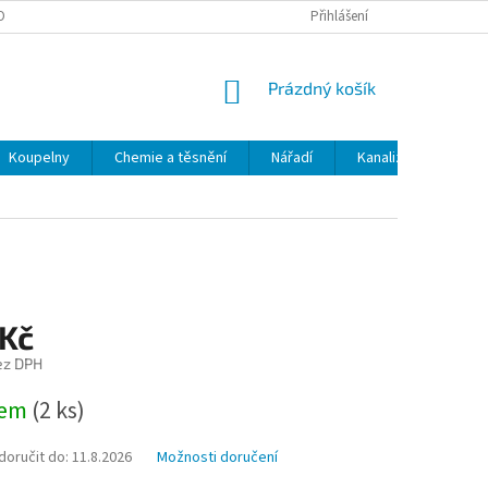
OBNÍCH ÚDAJŮ
ODSTOUPENÍ OD SMLOUVY
Přihlášení
MOJE OBJEDNÁVKA
NÁKUPNÍ
Prázdný košík
KOŠÍK
Koupelny
Chemie a těsnění
Nářadí
Kanalizace
Kl
 Kč
ez DPH
dem
(2 ks)
oručit do:
11.8.2026
Možnosti doručení