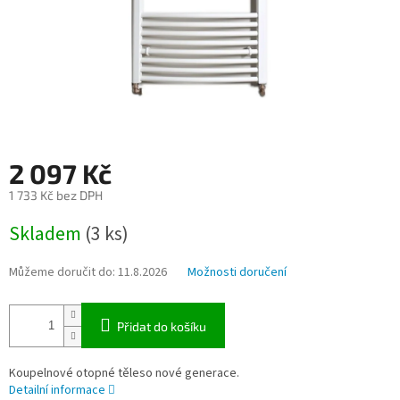
2 097 Kč
1 733 Kč bez DPH
Měrná
Skladem
(3 ks)
cena:
Můžeme doručit do:
11.8.2026
Možnosti doručení
Přidat do košíku
Koupelnové otopné těleso nové generace.
Detailní informace