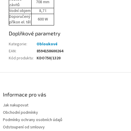
708 mm
závitů
Vodní objem
8,7 l
Doporučený
600 W
příkon el. těl
Doplňkové parametry
Kategorie
:
Obloukové
EAN
:
8594158600264
Kód produktu
:
KDO750/1320
Z
á
p
a
Informace pro vás
t
Jak nakupovat
í
Obchodní podmínky
Podmínky ochrany osobních údajů
Odstoupení od smlouvy