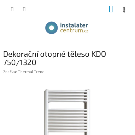
Přejít
NÁKUP
na
obsah
KOŠÍK
Dekorační otopné těleso KDO
750/1320
Značka:
Thermal Trend