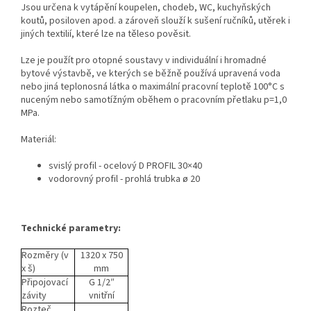
Jsou určena k vytápění koupelen, chodeb, WC, kuchyňských
koutů, posiloven apod. a zároveň slouží k sušení ručníků, utěrek i
jiných textilií, které lze na těleso pověsit.
Lze je použít pro otopné soustavy v individuální i hromadné
bytové výstavbě, ve kterých se běžně používá upravená voda
nebo jiná teplonosná látka o maximální pracovní teplotě 100°C s
nuceným nebo samotížným oběhem o pracovním přetlaku p=1,0
MPa.
Materiál:
svislý profil - ocelový D PROFIL 30×40
vodorovný profil - prohlá trubka ø 20
Technické parametry:
Rozměry (v
1320 x 750
x š)
mm
Připojovací
G 1/2″
závity
vnitřní
Rozteč