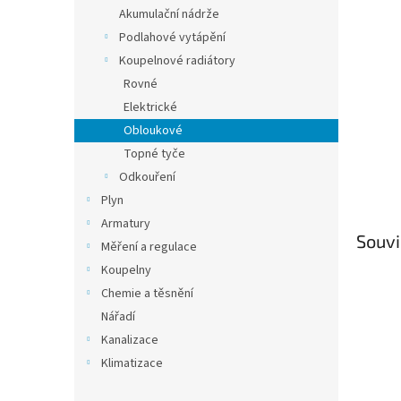
n
Akumulační nádrže
e
Podlahové vytápění
l
Koupelnové radiátory
Rovné
Elektrické
Obloukové
Topné tyče
Odkouření
Plyn
Armatury
Souvi
Měření a regulace
Koupelny
Chemie a těsnění
Nářadí
Kanalizace
Klimatizace