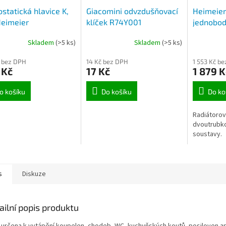
statická hlavice K,
Giacomini odvzdušňovací
Heimeier 
Heimeier
klíček R74Y001
jednobod
přímý
Skladem
(>5 ks)
Skladem
(>5 ks)
 bez DPH
14 Kč bez DPH
1 553 Kč b
 Kč
17 Kč
1 879 K
o košíku
Do košíku
Do ko
Radiátorov
dvoutrubk
soustavy.
s
Diskuze
ailní popis produktu