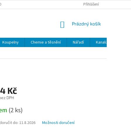
OBNÍCH ÚDAJŮ
ODSTOUPENÍ OD SMLOUVY
Přihlášení
MOJE OBJEDNÁVKA
NÁKUPNÍ
Prázdný košík
KOŠÍK
Koupelny
Chemie a těsnění
Nářadí
Kanalizace
Kl
64 Kč
 bez DPH
dem
(2 ks)
oručit do:
11.8.2026
Možnosti doručení