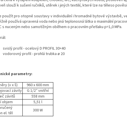
 určena k vytápění koupelen, chodeb, WC, kuchyňských koutů, posiloven a
eň slouží k sušení ručníků, utěrek i jiných textilií, které lze na těleso pověsi
je použít pro otopné soustavy v individuální i hromadné bytové výstavbě, v
ěžně používá upravená voda nebo jiná teplonosná látka o maximální pracovn
C s nuceným nebo samotížným oběhem o pracovním přetlaku p=1,0 MPa.
iál:
svislý profil - ocelový D PROFIL 30×40
vodorovný profil - prohlá trubka ø 20
nické parametry:
ěry (v x š)
960 x 600 mm
ojovací závity
G 1/2″ vnitřní
eč závitů
558 mm
í objem
5,51 l
oručený
300 W
n el. těl