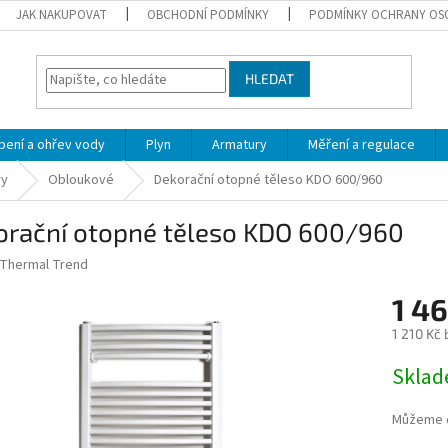
JAK NAKUPOVAT
OBCHODNÍ PODMÍNKY
PODMÍNKY OCHRANY OS
HLEDAT
pení a ohřev vody
Plyn
Armatury
Měření a regulace
ry
Obloukové
Dekorační otopné těleso KDO 600/960
orační otopné těleso KDO 600/960
Thermal Trend
1 4
1 210 Kč
Měrná
Skla
cena:
Můžeme d