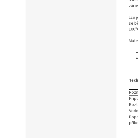
Jsou
zárov
Lze 
se b
100°
Mater
Tech
Rozm
Přip
Rozt
Vodn
Dop
příko