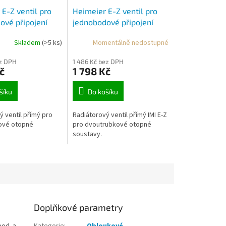
E-Z ventil pro
Heimeier E-Z ventil pro
ové připojení
jednobodové připojení
rohový
Skladem
(>5 ks)
Momentálně nedostupné
ez DPH
1 486 Kč bez DPH
č
1 798 Kč
šíku
Do košíku
ý ventil přímý pro
Radiátorový ventil přímý IMI E-Z
ové otopné
pro dvoutrubkové otopné
soustavy.
Doplňkové parametry