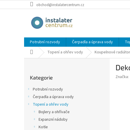
Přejít
obchod@instalatercentrum.cz
na
obsah
Potrubní rozvody
Čerpadla a úprava vody
To
Domů
Topení a ohřev vody
Koupelnové radiáto
P
Dek
o
Přeskočit
s
Značka:
Kategorie
kategorie
t
r
Potrubní rozvody
a
Čerpadla a úprava vody
n
Topení a ohřev vody
n
í
Bojlery a ohřívače
p
Expanzní nádoby
a
Kotle