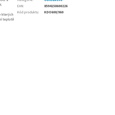
pod. a
Kategorie
:
Obloukové
t.
EAN
:
8594158600226
Kód produktu
:
KDO600/960
e kterých
í teplotě