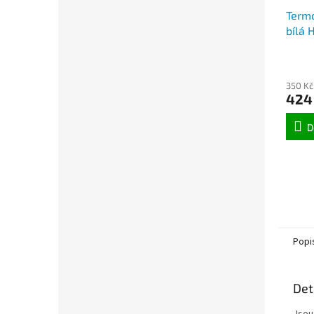
Termo
bílá 
350 Kč
424
D
Popi
Det