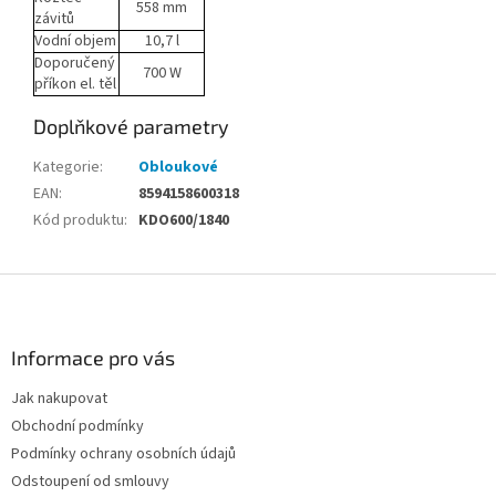
558 mm
závitů
Vodní objem
10,7 l
Doporučený
700 W
příkon el. těl
Doplňkové parametry
Kategorie
:
Obloukové
EAN
:
8594158600318
Kód produktu
:
KDO600/1840
Z
á
p
a
Informace pro vás
t
Jak nakupovat
í
Obchodní podmínky
Podmínky ochrany osobních údajů
Odstoupení od smlouvy