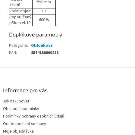
558 mm
závitů
Vodní objem
9,3 l
Doporučený
600 W
příkon el. těl
Doplňkové parametry
Kategorie
:
Obloukové
EAN
:
8594158600288
Z
á
p
a
Informace pro vás
t
Jak nakupovat
í
Obchodní podmínky
Podmínky ochrany osobních údajů
Odstoupení od smlouvy
Moje objednávka