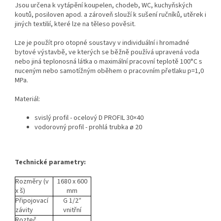
Jsou určena k vytápění koupelen, chodeb, WC, kuchyňských
koutů, posiloven apod. a zároveň slouží k sušení ručníků, utěrek i
jiných textilií, které lze na těleso pověsit.
Lze je použít pro otopné soustavy v individuální i hromadné
bytové výstavbě, ve kterých se běžně používá upravená voda
nebo jiná teplonosná látka o maximální pracovní teplotě 100°C s
nuceným nebo samotížným oběhem o pracovním přetlaku p=1,0
MPa.
Materiál:
svislý profil - ocelový D PROFIL 30×40
vodorovný profil - prohlá trubka ø 20
Technické parametry:
Rozměry (v
1680 x 600
x š)
mm
Připojovací
G 1/2″
závity
vnitřní
Rozteč