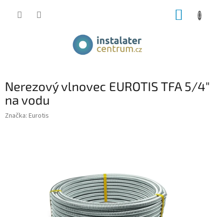
Přejít
NÁKUP
na
obsah
KOŠÍK
Nerezový vlnovec EUROTIS TFA 5/4"
na vodu
Značka:
Eurotis