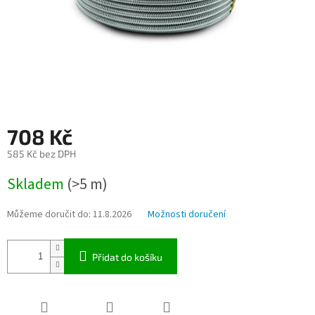
708 Kč
585 Kč bez DPH
Měrná
Skladem
(>5 m)
cena:
Můžeme doručit do:
11.8.2026
Možnosti doručení
Přidat do košíku