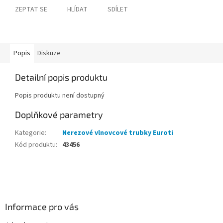
ZEPTAT SE
HLÍDAT
SDÍLET
Popis
Diskuze
Detailní popis produktu
Popis produktu není dostupný
Doplňkové parametry
Kategorie
:
Nerezové vlnovcové trubky Euroti
Kód produktu
:
43456
Z
á
p
a
Informace pro vás
t