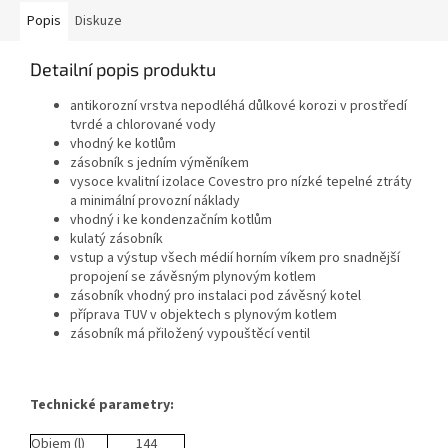
Popis
Diskuze
Detailní popis produktu
antikorozní vrstva nepodléhá důlkové korozi v prostředí
tvrdé a chlorované vody
vhodný ke kotlům
zásobník s jedním výměníkem
vysoce kvalitní izolace Covestro pro nízké tepelné ztráty
a minimální provozní náklady
vhodný i ke kondenzačním kotlům
kulatý zásobník
vstup a výstup všech médií horním víkem pro snadnější
propojení se závěsným plynovým kotlem
zásobník vhodný pro instalaci pod závěsný kotel
příprava TUV v objektech s plynovým kotlem
zásobník má přiložený vypouštěcí ventil
Technické parametry:
Objem (l)
144