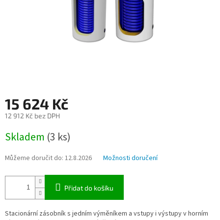
15 624 Kč
12 912 Kč bez DPH
Měrná
Skladem
(3 ks)
cena:
Můžeme doručit do:
12.8.2026
Možnosti doručení
Přidat do košíku
Stacionární zásobník s jedním výměníkem a vstupy i výstupy v horním