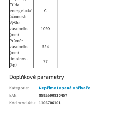
Třída
energetické
C
účinnosti
Výška
zásobníku
1090
(mm)
Průměr
zásobníku
584
(mm)
Hmotnost
77
(kg)
Doplňkové parametry
Kategorie
:
Nepřímotopené ohřívače
EAN
:
8595590810457
Kód produktu
:
1106706101
Z
á
p