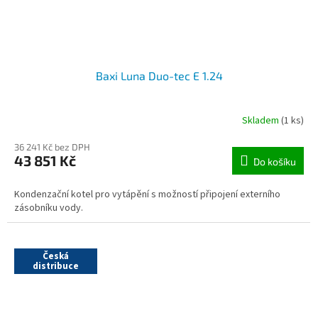
Baxi Luna Duo-tec E 1.24
Skladem
(1 ks)
36 241 Kč bez DPH
43 851 Kč
Do košíku
Kondenzační kotel pro vytápění s možností připojení externího
zásobníku vody.
Doprodej
Česká
distribuce