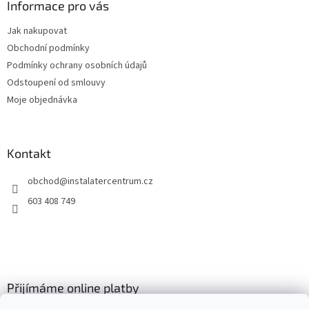
a
Informace pro vás
t
Jak nakupovat
í
Obchodní podmínky
Podmínky ochrany osobních údajů
Odstoupení od smlouvy
Moje objednávka
Kontakt
obchod
@
instalatercentrum.cz
603 408 749
Přijímáme online platby