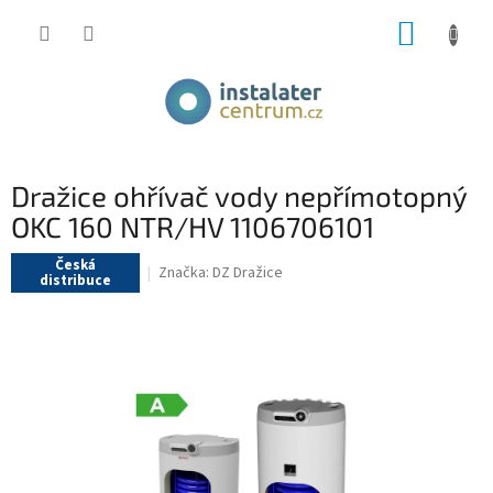
Přejít
NÁKUP
na
obsah
KOŠÍK
Dražice ohřívač vody nepřímotopný
OKC 160 NTR/HV 1106706101
Česká
Značka:
DZ Dražice
distribuce