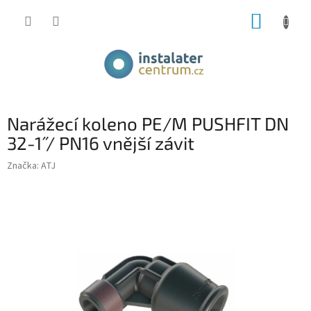
Přejít
NÁKUP
na
obsah
KOŠÍK
Narážecí koleno PE/M PUSHFIT DN
32-1˝ / PN16 vnější závit
Značka:
ATJ