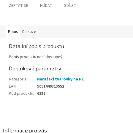
ZEPTAT SE
HLÍDAT
SDÍLET
Popis
Diskuze
Detailní popis produktu
Popis produktu není dostupný
Doplňkové parametry
Kategorie
:
Naražecí tvarovky na PE
EAN
:
5051440313552
Kód produktu
:
6237
Z
á
p
a
Informace pro vás