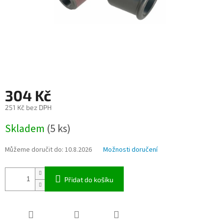
304 Kč
251 Kč bez DPH
Měrná
Skladem
(5 ks)
cena:
Můžeme doručit do:
10.8.2026
Možnosti doručení
Přidat do košíku