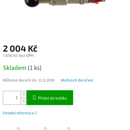
2 004 Kč
1 656 Kč bez DPH
Měrná
Skladem
(1 ks)
cena:
Můžeme doručit do:
11.8.2026
Možnosti doručení
Přidat do košíku
Detailní informace