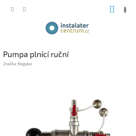
Přejít
NÁKUP
na
obsah
KOŠÍK
Pumpa plnící ruční
Značka:
Regulus