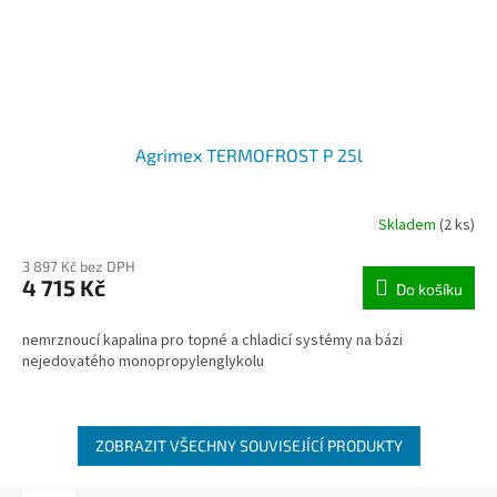
Agrimex TERMOFROST P 25l
Skladem
(2 ks)
3 897 Kč bez DPH
4 715 Kč
Do košíku
nemrznoucí kapalina pro topné a chladicí systémy na bázi
nejedovatého monopropylenglykolu
ZOBRAZIT VŠECHNY SOUVISEJÍCÍ PRODUKTY