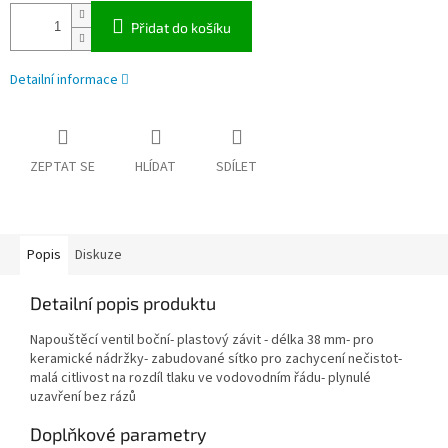
Přidat do košíku
Detailní informace
ZEPTAT SE
HLÍDAT
SDÍLET
Popis
Diskuze
Detailní popis produktu
Napouštěcí ventil boční- plastový závit - délka 38 mm- pro
keramické nádržky- zabudované sítko pro zachycení nečistot-
malá citlivost na rozdíl tlaku ve vodovodním řádu- plynulé
uzavření bez rázů
Doplňkové parametry