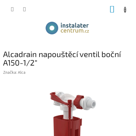
Přejít
NÁKUP
na
obsah
KOŠÍK
Alcadrain napouštěcí ventil boční
A150-1/2"
Značka:
Alca