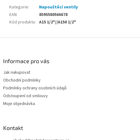
Kategorie
:
Napouštěcí ventily
EAN
:
8595580566678
Kód produktu
:
A15 1/2"//A150 1/2"
Z
á
p
a
Informace pro vás
t
Jak nakupovat
í
Obchodní podmínky
Podmínky ochrany osobních údajů
Odstoupení od smlouvy
Moje objednávka
Kontakt