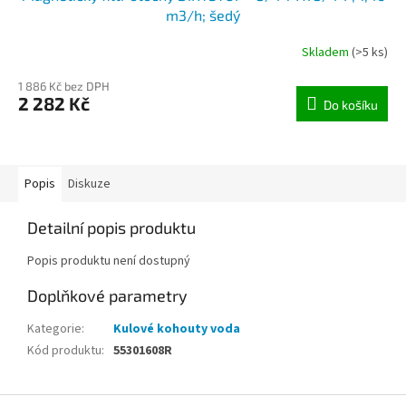
m3/h; šedý
Skladem
(>5 ks)
1 886 Kč bez DPH
2 282 Kč
Do košíku
Popis
Diskuze
Detailní popis produktu
Popis produktu není dostupný
Doplňkové parametry
Kategorie
:
Kulové kohouty voda
Kód produktu
:
55301608R
Z