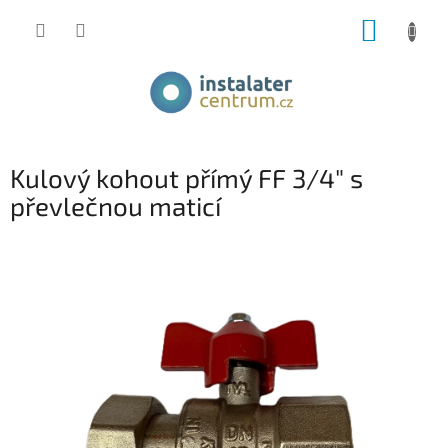
Přejít
NÁKUP
na
obsah
KOŠÍK
Kulový kohout přímý FF 3/4" s
převlečnou maticí