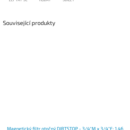
ZEPTAT SE
HLÍDAT
SDÍLET
Související produkty
Magnetický filtr otočný DIRTSTOP - 3/4"M x 3/4"F; 1,46