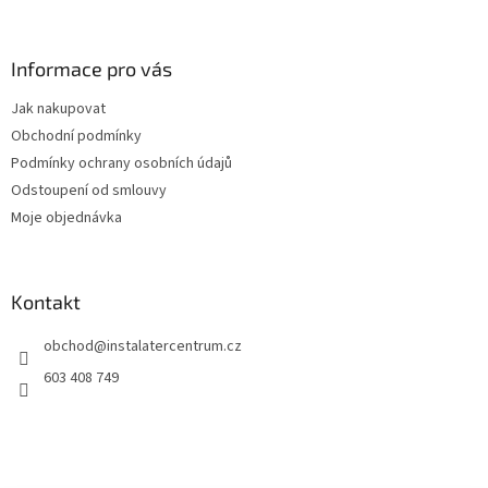
á
p
a
Informace pro vás
t
Jak nakupovat
í
Obchodní podmínky
Podmínky ochrany osobních údajů
Odstoupení od smlouvy
Moje objednávka
Kontakt
obchod
@
instalatercentrum.cz
603 408 749