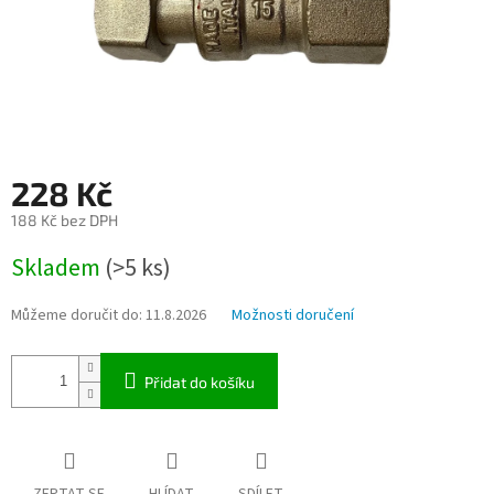
228 Kč
188 Kč bez DPH
Měrná
Skladem
(>5 ks)
cena:
Můžeme doručit do:
11.8.2026
Možnosti doručení
Přidat do košíku