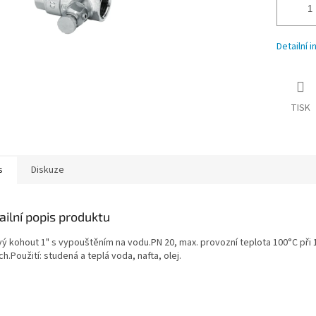
Detailní 
TISK
s
Diskuze
ailní popis produktu
vý kohout 1" s vypouštěním na vodu.PN 20, max. provozní teplota 100°C při 
h.Použití: studená a teplá voda, nafta, olej.