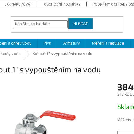
JAK NAKUPOVAT
OBCHODNÍ PODMÍNKY
PODMÍNKY OCHRANY OS
HLEDAT
pení a ohřev vody
Plyn
Armatury
Měření a regulace
ohouty voda
Kohout 1" s vypouštěním na vodu
ut 1" s vypouštěním na vodu
384
317 Kč b
Měrná
Skla
cena:
Můžeme d