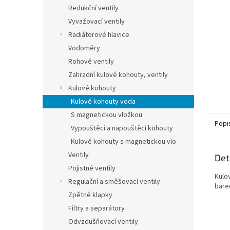
n
Redukční ventily
e
Vyvažovací ventily
l
Radiátorové hlavice
Vodoměry
Rohové ventily
Zahradní kulové kohouty, ventily
Kulové kohouty
Kulové kohouty voda
S magnetickou vložkou
Popi
Vypouštěcí a napouštěcí kohouty
Kulové kohouty s magnetickou vlo
Ventily
Det
Pojistné ventily
Kulo
Regulační a směšovací ventily
barec
Zpětné klapky
Filtry a separátory
Odvzdušňovací ventily