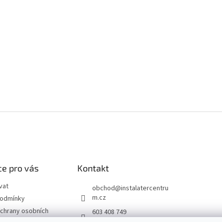
e pro vás
Kontakt
vat
obchod
@
instalatercentru
m.cz
podmínky
chrany osobních
603 408 749