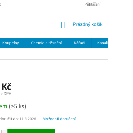
OBNÍCH ÚDAJŮ
ODSTOUPENÍ OD SMLOUVY
Přihlášení
MOJE OBJEDNÁVKA
NÁKUPNÍ
Prázdný košík
KOŠÍK
Koupelny
Chemie a těsnění
Nářadí
Kanalizace
Kl
 Kč
ez DPH
dem
(>5 ks)
oručit do:
11.8.2026
Možnosti doručení