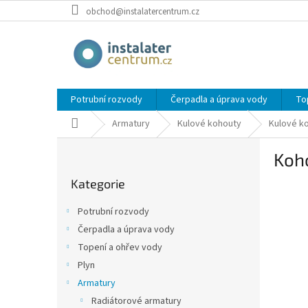
Přejít
obchod@instalatercentrum.cz
na
obsah
Potrubní rozvody
Čerpadla a úprava vody
To
Domů
Armatury
Kulové kohouty
Kulové k
P
Koho
o
Přeskočit
s
Kategorie
kategorie
t
r
Potrubní rozvody
a
Čerpadla a úprava vody
n
Topení a ohřev vody
n
í
Plyn
p
Armatury
a
Radiátorové armatury