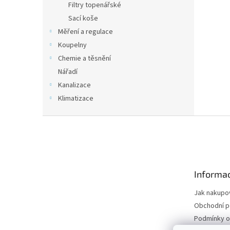
Filtry topenářské
Sací koše
Měření a regulace
Koupelny
Chemie a těsnění
Nářadí
Kanalizace
Klimatizace
Z
á
p
a
t
Informac
í
Jak nakupo
Obchodní 
Podmínky o
údajů