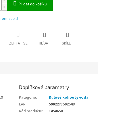
Přidat do košíku
informace
ZEPTAT SE
HLÍDAT
SDÍLET
Doplňkové parametry
10
Kategorie
:
Kulové kohouty voda
EAN
:
5902273502548
Kód produktu
:
1454650