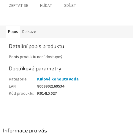
ZEPTAT SE
HLÍDAT
SDÍLET
Popis
Diskuze
Detailní popis produktu
Popis produktu není dostupný
Doplňkové parametry
Kategorie
:
Kulové kohouty voda
EAN
:
8009902169534
Kód produktu
:
R914LX027
Z
á
p
a
Informace pro vás