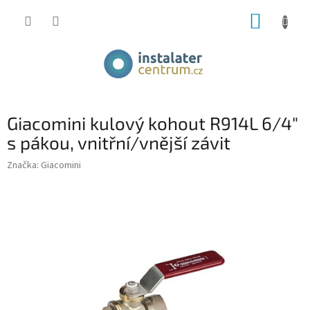
Přejít
NÁKUP
na
obsah
KOŠÍK
Giacomini kulový kohout R914L 6/4"
s pákou, vnitřní/vnější závit
Značka:
Giacomini