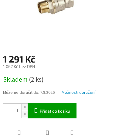
1 291 Kč
1 067 Kč bez DPH
Měrná
Skladem
(2 ks)
cena:
Můžeme doručit do:
7.8.2026
Možnosti doručení
Přidat do košíku