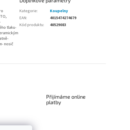
Doplňkové parametry
ro
Kategorie
:
Koupelny
NTO,
EAN
:
4015474274679
-
Kód produktu
:
40529083
ého tlaku-
 keramickým
atně-
m- nosič
Přijímáme online
platby