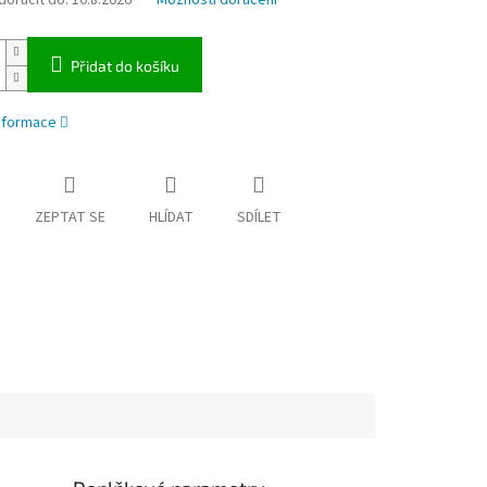
oručit do:
10.8.2026
Možnosti doručení
Přidat do košíku
informace
ZEPTAT SE
HLÍDAT
SDÍLET