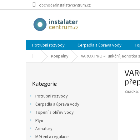
Přejít
obchod@instalatercentrum.cz
na
obsah
Potrubní rozvody
Čerpadla a úprava vody
To
Domů
Koupelny
VAROX PRO - Funkční jednotka s
P
VARO
o
Přeskočit
s
přep
Kategorie
kategorie
t
Značka:
r
Potrubní rozvody
a
Čerpadla a úprava vody
n
Topení a ohřev vody
n
í
Plyn
p
Armatury
a
Měření a regulace