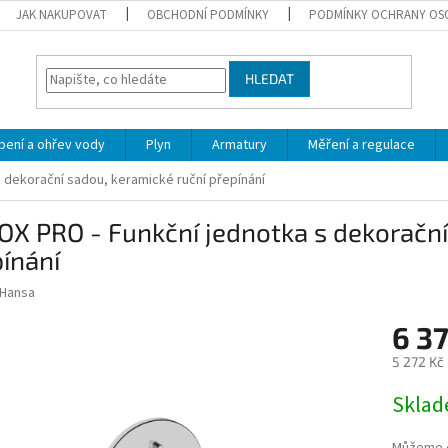
JAK NAKUPOVAT
OBCHODNÍ PODMÍNKY
PODMÍNKY OCHRANY OS
HLEDAT
pení a ohřev vody
Plyn
Armatury
Měření a regulace
 dekorační sadou, keramické ruční přepínání
X PRO - Funkční jednotka s dekorační
ínání
Hansa
6 3
5 272 Kč
Měrná
Skla
cena: