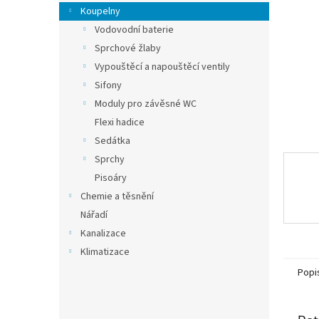
n
Koupelny
e
Vodovodní baterie
l
Sprchové žlaby
Vypouštěcí a napouštěcí ventily
Sifony
Moduly pro závěsné WC
Flexi hadice
Sedátka
Sprchy
Pisoáry
Chemie a těsnění
Nářadí
Kanalizace
Klimatizace
Popi