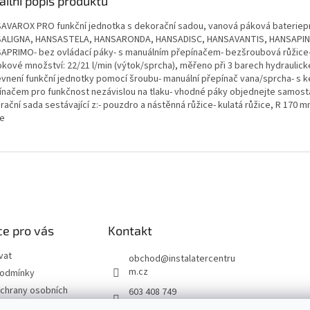
ailní popis produktu
AVAROX PRO funkční jednotka s dekorační sadou, vanová páková bateriep
ALIGNA, HANSASTELA, HANSARONDA, HANSADISC, HANSAVANTIS, HANSAPI
APRIMO- bez ovládací páky- s manuálním přepínačem- bezšroubová růžice
okové množství: 22/21 l/min (výtok/sprcha), měřeno při 3 barech hydraulick
evnení funkční jednotky pomocí šroubu- manuální přepínač vana/sprcha- s
ínačem pro funkčnost nezávislou na tlaku- vhodné páky objednejte samost
ační sada sestávající z:- pouzdro a nástěnná růžice- kulatá růžice, R 170 m
ce
e pro vás
Kontakt
vat
obchod
@
instalatercentru
m.cz
podmínky
chrany osobních
603 408 749