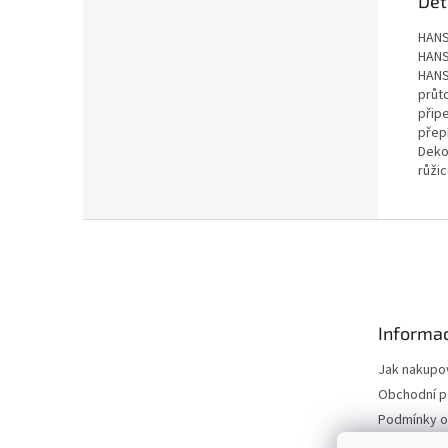
Det
HANS
HANS
HANS
průt
přip
přep
Dekor
růži
Z
á
p
a
t
Informac
í
Jak nakupo
Obchodní 
Podmínky o
údajů