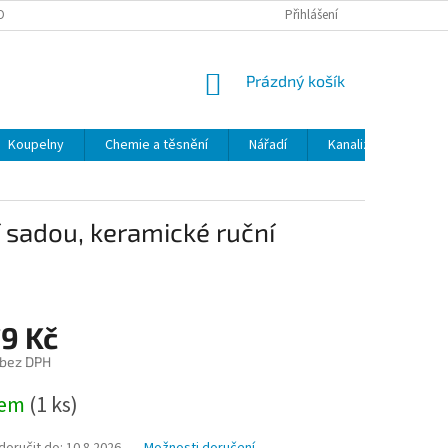
OBNÍCH ÚDAJŮ
ODSTOUPENÍ OD SMLOUVY
Přihlášení
MOJE OBJEDNÁVKA
NÁKUPNÍ
Prázdný košík
KOŠÍK
Koupelny
Chemie a těsnění
Nářadí
Kanalizace
Kl
 sadou, keramické ruční
79 Kč
 bez DPH
dem
(1 ks)