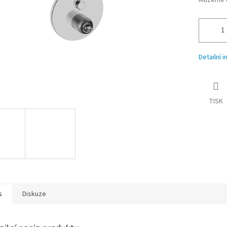
Můžeme d
Detailní 
TISK
s
Diskuze