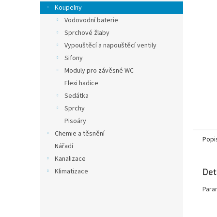
n
Koupelny
e
Vodovodní baterie
l
Sprchové žlaby
Vypouštěcí a napouštěcí ventily
Sifony
Moduly pro závěsné WC
Flexi hadice
Sedátka
Sprchy
Pisoáry
Chemie a těsnění
Popi
Nářadí
Kanalizace
Det
Klimatizace
Para