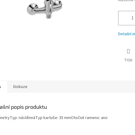
Můžeme d
Detailní 
TISK
s
Diskuze
ailní popis produktu
metryTyp: nástěnnáTyp kartuše: 35 mmOtočné rameno: ano