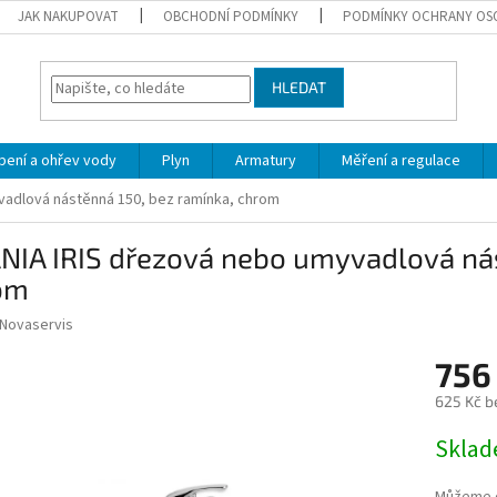
JAK NAKUPOVAT
OBCHODNÍ PODMÍNKY
PODMÍNKY OCHRANY OS
HLEDAT
pení a ohřev vody
Plyn
Armatury
Měření a regulace
vadlová nástěnná 150, bez ramínka, chrom
NIA IRIS dřezová nebo umyvadlová nás
om
Novaservis
756
625 Kč b
Měrná
Skla
cena: