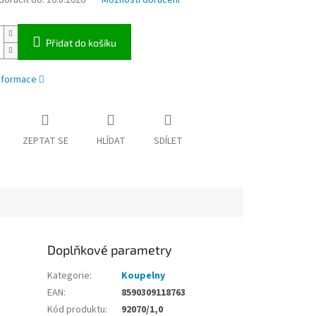
oručit do:
10.8.2026
Možnosti doručení
Přidat do košíku
informace
ZEPTAT SE
HLÍDAT
SDÍLET
Doplňkové parametry
Kategorie
:
Koupelny
EAN
:
8590309118763
Kód produktu
:
92070/1,0