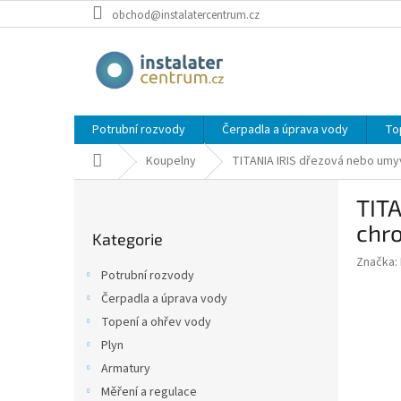
Přejít
obchod@instalatercentrum.cz
na
obsah
Potrubní rozvody
Čerpadla a úprava vody
To
Domů
Koupelny
TITANIA IRIS dřezová nebo umy
P
TITA
o
Přeskočit
s
chr
Kategorie
kategorie
t
Značka:
r
Potrubní rozvody
a
Čerpadla a úprava vody
n
Topení a ohřev vody
n
í
Plyn
p
Armatury
a
Měření a regulace