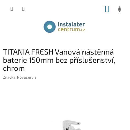
Přejít
NÁKUP
na
obsah
KOŠÍK
TITANIA FRESH Vanová nástěnná
baterie 150mm bez příslušenství,
chrom
Značka:
Novaservis