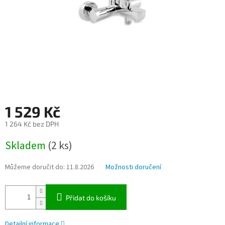
1 529 Kč
1 264 Kč bez DPH
Měrná
Skladem
(2 ks)
cena:
Můžeme doručit do:
11.8.2026
Možnosti doručení
Přidat do košíku
Detailní informace