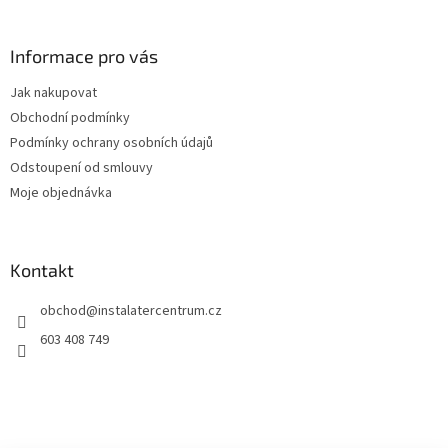
á
p
a
Informace pro vás
t
Jak nakupovat
í
Obchodní podmínky
Podmínky ochrany osobních údajů
Odstoupení od smlouvy
Moje objednávka
Kontakt
obchod
@
instalatercentrum.cz
603 408 749