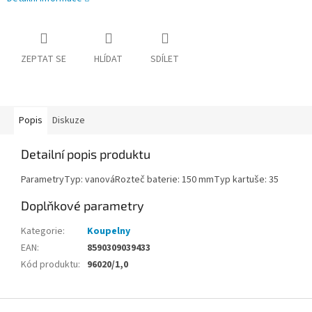
ZEPTAT SE
HLÍDAT
SDÍLET
Popis
Diskuze
Detailní popis produktu
ParametryTyp: vanováRozteč baterie: 150 mmTyp kartuše: 35
Doplňkové parametry
Kategorie
:
Koupelny
EAN
:
8590309039433
Kód produktu
:
96020/1,0
Z