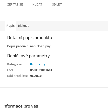
ZEPTAT SE
HLÍDAT
SDÍLET
Popis
Diskuze
Detailní popis produktu
Popis produktu není dostupný
Doplňkové parametry
Kategorie
:
Koupelny
EAN
:
8590309061663
Kód produktu
:
96096,0
Z
á
p
a
Informace pro vás