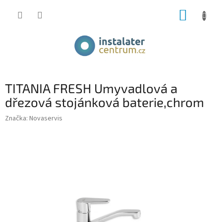
Přejít
NÁKUP
na
obsah
KOŠÍK
TITANIA FRESH Umyvadlová a
dřezová stojánková baterie,chrom
Značka:
Novaservis