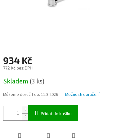
934 Kč
772 Kč bez DPH
Měrná
Skladem
(3 ks)
cena:
Můžeme doručit do:
11.8.2026
Možnosti doručení
Přidat do košíku