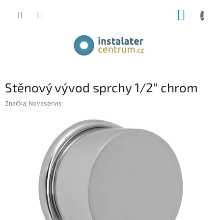
Přejít
NÁKUP
na
obsah
KOŠÍK
Stěnový vývod sprchy 1/2" chrom
Značka:
Novaservis