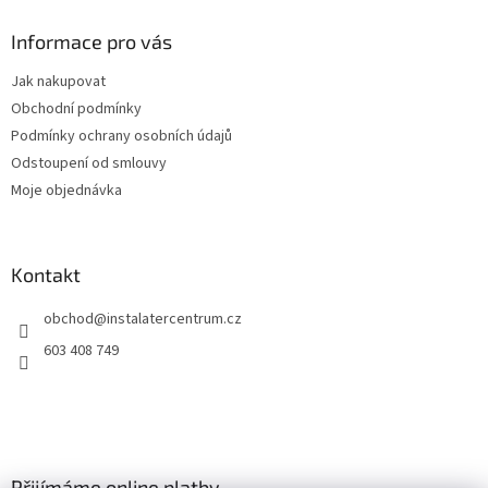
p
a
Informace pro vás
t
Jak nakupovat
í
Obchodní podmínky
Podmínky ochrany osobních údajů
Odstoupení od smlouvy
Moje objednávka
Kontakt
obchod
@
instalatercentrum.cz
603 408 749
Přijímáme online platby