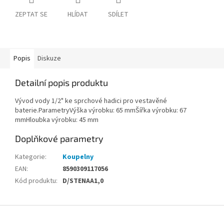
ZEPTAT SE
HLÍDAT
SDÍLET
Popis
Diskuze
Detailní popis produktu
Vývod vody 1/2" ke sprchové hadici pro vestavěné
baterie.ParametryVýška výrobku: 65 mmŠířka výrobku: 67
mmHloubka výrobku: 45 mm
Doplňkové parametry
Kategorie
:
Koupelny
EAN
:
8590309117056
Kód produktu
:
D/STENAA1,0
Z
á