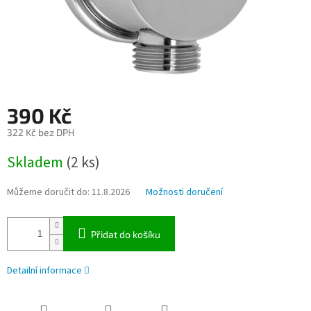
390 Kč
322 Kč bez DPH
Měrná
Skladem
(2 ks)
cena:
Můžeme doručit do:
11.8.2026
Možnosti doručení
Přidat do košíku
Detailní informace