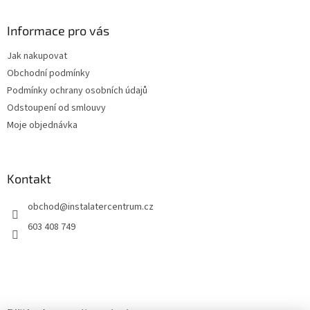
á
p
a
Informace pro vás
t
Jak nakupovat
í
Obchodní podmínky
Podmínky ochrany osobních údajů
Odstoupení od smlouvy
Moje objednávka
Kontakt
obchod
@
instalatercentrum.cz
603 408 749