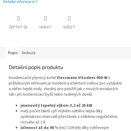
Detailní informace
ZEPTAT SE
HLÍDAT
SDÍLET
Popis
Diskuze
Detailní popis produktu
Kondenzační plynový kotel
Viessmann Vitodens 050-W
s
průtokovým ohřevem je moderní a efektivní volbou pro vytápění
a ohřev teplé vody. vhodný pro použití jak v nových instalacích
tak i při modernizaci bytů nebo rodinných domů.
jmenovitý tepelný výkon: 3,2 až 25 kW
malý počet taktů i při nízkém odběru tepla díky
optimalizaci intervalů přestávek a velkému regulačnímu
rozsahu až 1:8
účinnost až do 98 %
(Hs) /109 (Hi) díky výhřevným