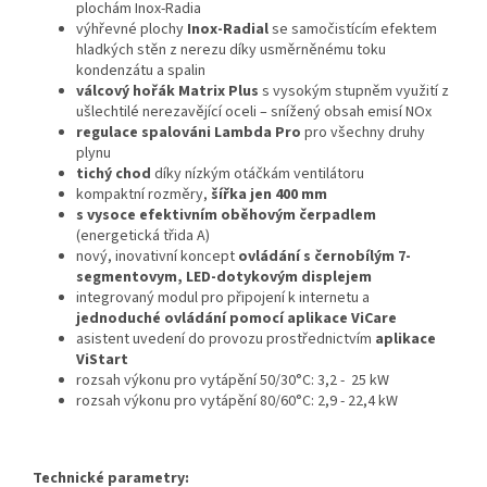
plochám Inox-Radia
výhřevné plochy
Inox-Radial
se samočistícím efektem
hladkých stěn z nerezu díky usměrněnému toku
kondenzátu a spalin
válcový hořák Matrix Plus
s vysokým stupněm využití z
ušlechtilé nerezavějící oceli – snížený obsah emisí NOx
regulace spalováni Lambda Pro
pro všechny druhy
plynu
tichý chod
díky nízkým otáčkám ventilátoru
kompaktní rozměry,
šířka jen 400 mm
s vysoce efektivním oběhovým čerpadlem
(energetická třida A)
nový, inovativní koncept
ovládání s černobílým 7-
segmentovym, LED-dotykovým displejem
integrovaný modul pro připojení k internetu a
jednoduché ovládání pomocí aplikace ViCare
asistent uvedení do provozu prostřednictvím
aplikace
ViStart
rozsah výkonu pro vytápění 50/30°C: 3,2 -
25
kW
rozsah výkonu pro vytápění 80/60°C: 2,9 - 22,4 kW
Technické parametry: