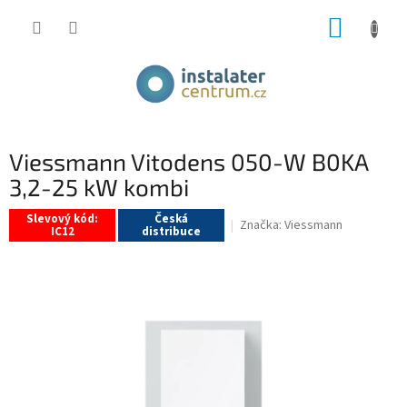
Přejít
NÁKUP
na
obsah
KOŠÍK
Viessmann Vitodens 050-W B0KA
3,2-25 kW kombi
Slevový kód:
Česká
Značka:
Viessmann
IC12
distribuce