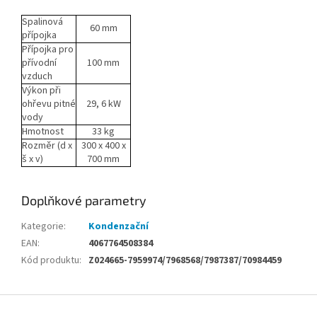
Spalinová
60 mm
přípojka
Přípojka pro
přívodní
100 mm
vzduch
Výkon při
ohřevu pitné
29, 6 kW
vody
Hmotnost
33 kg
Rozměr (d x
300 x 400 x
š x v)
700 mm
Doplňkové parametry
Kategorie
:
Kondenzační
EAN
:
4067764508384
Kód produktu
:
Z024665-7959974/7968568/7987387/70984459
Z