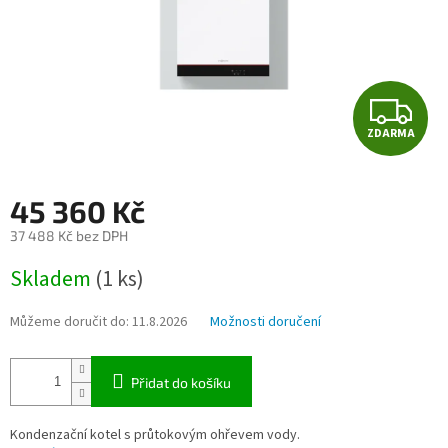
Z
ZDARMA
D
A
45 360 Kč
R
37 488 Kč bez DPH
Měrná
M
Skladem
(1 ks)
cena:
A
Můžeme doručit do:
11.8.2026
Možnosti doručení
Přidat do košíku
Kondenzační kotel s průtokovým ohřevem vody.