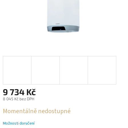
9 734 Kč
8 045 Kč bez DPH
Měrná
Momentálně nedostupné
cena:
Možnosti doručení