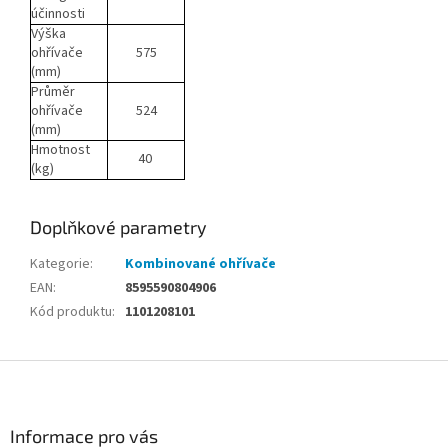
účinnosti
Výška
ohřívače
575
(mm)
Průměr
ohřívače
524
(mm)
Hmotnost
40
(kg)
Doplňkové parametry
Kategorie
:
Kombinované ohřívače
EAN
:
8595590804906
Kód produktu
:
1101208101
Z
á
p
a
Informace pro vás