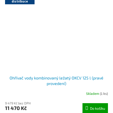
distribuce
Ohřívač vody kombinovaný ležatý OKCV 125 l (pravé
provedení)
Skladem
(1 ks)
9 479 Kč bez DPH
11 470 Kč
Do košíku