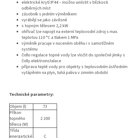
elektrické krytí IP44 – možno umístit v blízkosti
odběrných míst
zásobník s jedním výměníkem
vyrábějí se jako závěsné
s topným tělesem 2,2 kW
ohřívač lze napojit na externí teplovodní zdroj s max.
teplotou 110 °C a tlakem 1 MPa
výměník pracuje v nuceném oběhu i v samotížném
systému
čidlo regulace topné vody lze vložit do společné jímky s
čidly elektroinstalace
příprava teplé vody pro objekty s teplovodním ústředním
vytápěním na plyn, tuhá paliva v zimním období
Technické parametry:
Objem (l)
73
Příkon
topného
2 200
tělesa (W)
Třída
energetické
C