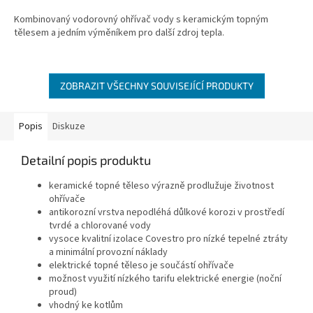
Kombinovaný vodorovný ohřívač vody s keramickým topným
tělesem a jedním výměníkem pro další zdroj tepla.
ZOBRAZIT VŠECHNY SOUVISEJÍCÍ PRODUKTY
Popis
Diskuze
Detailní popis produktu
keramické topné těleso výrazně prodlužuje životnost
ohřívače
antikorozní vrstva nepodléhá důlkové korozi v prostředí
tvrdé a chlorované vody
vysoce kvalitní izolace Covestro pro nízké tepelné ztráty
a minimální provozní náklady
elektrické topné těleso je součástí ohřívače
možnost využití nízkého tarifu elektrické energie (noční
proud)
vhodný ke kotlům