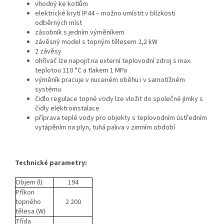
vhodný ke kotlům
elektrické krytí IP44 – možno umístit v blízkosti
odběrných míst
zásobník s jedním výměníkem
závěsný model s topným tělesem 2,2 kW
2 závěsy
ohřívač lze napojit na externí teplovodní zdroj s max.
teplotou 110 °C a tlakem 1 MPa
výměník pracuje v nuceném oběhu i v samotížném
systému
čidlo regulace topné vody lze vložit do společné jímky s
čidly elektroinstalace
příprava teplé vody pro objekty s teplovodním ústředním
vytápěním na plyn, tuhá paliva v zimním období
Technické parametry:
Objem (l)
194
Příkon
topného
2 200
tělesa (W)
Třída