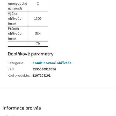
energetické
C
účinnosti
Výška
ohřívače
1300
(mm)
Průměr
ohřívače
584
(mm)
79
Doplňkové parametry
Kategorie
:
Kombinované ohřívače
EAN
:
8595590810556
Kód produktu
:
1107208101
Z
á
p
a
Informace pro vás
t