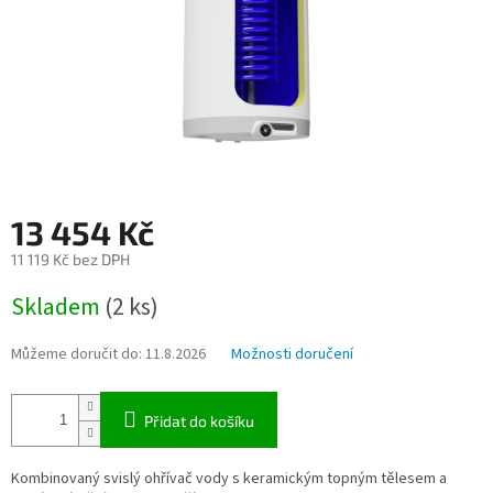
13 454 Kč
11 119 Kč bez DPH
Měrná
Skladem
(2 ks)
cena:
Můžeme doručit do:
11.8.2026
Možnosti doručení
Přidat do košíku
Kombinovaný svislý ohřívač vody s keramickým topným tělesem a