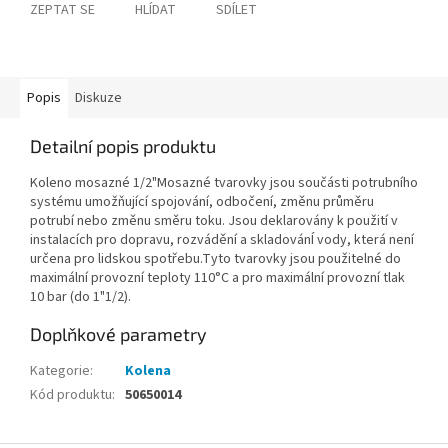
ZEPTAT SE
HLÍDAT
SDÍLET
Popis
Diskuze
Detailní popis produktu
Koleno mosazné 1/2"Mosazné tvarovky jsou součásti potrubního
systému umožňující spojování, odbočení, změnu průměru
potrubí nebo změnu směru toku. Jsou deklarovány k použití v
instalacích pro dopravu, rozvádění a skladovánÍ vody, která není
určena pro lidskou spotřebu.Tyto tvarovky jsou použitelné do
maximální provozní teploty 110°C a pro maximální provozní tlak
10 bar (do 1"1/2).
Doplňkové parametry
Kategorie
:
Kolena
Kód produktu
:
50650014