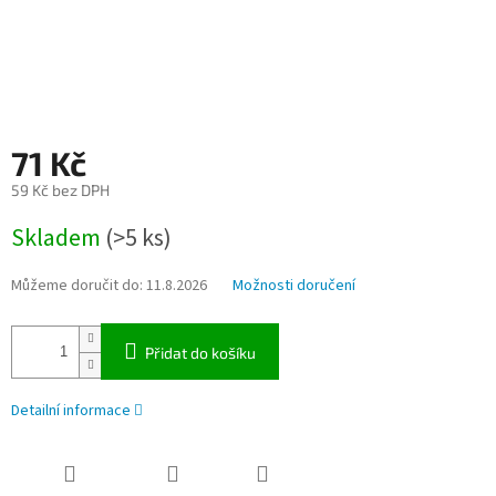
71 Kč
59 Kč bez DPH
Měrná
Skladem
(>5 ks)
cena:
Můžeme doručit do:
11.8.2026
Možnosti doručení
Přidat do košíku
Detailní informace