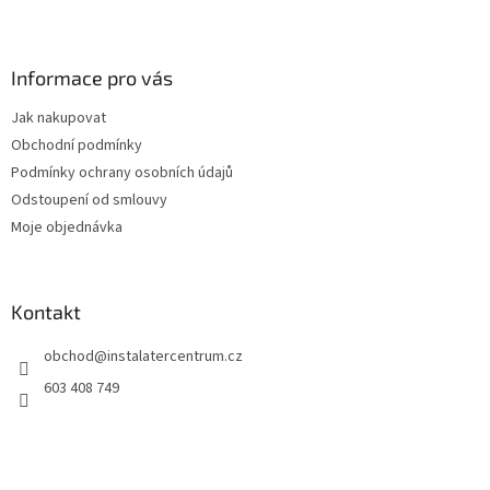
Z
á
p
a
Informace pro vás
t
Jak nakupovat
í
Obchodní podmínky
Podmínky ochrany osobních údajů
Odstoupení od smlouvy
Moje objednávka
Kontakt
obchod
@
instalatercentrum.cz
603 408 749