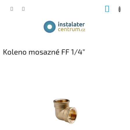
Přejít
NÁKUP
na
obsah
KOŠÍK
Koleno mosazné FF 1/4"