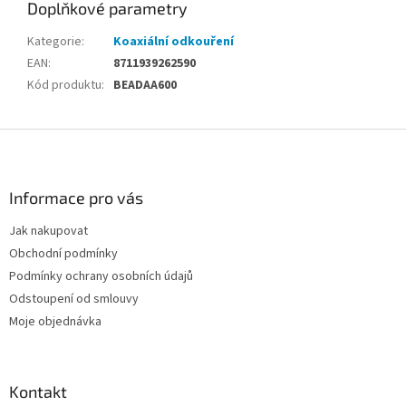
Doplňkové parametry
Kategorie
:
Koaxiální odkouření
EAN
:
8711939262590
Kód produktu
:
BEADAA600
Z
á
p
a
Informace pro vás
t
Jak nakupovat
í
Obchodní podmínky
Podmínky ochrany osobních údajů
Odstoupení od smlouvy
Moje objednávka
Kontakt