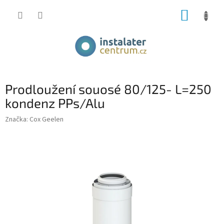
Přejít
NÁKUP
na
obsah
KOŠÍK
Prodloužení souosé 80/125- L=250
kondenz PPs/Alu
Značka:
Cox Geelen