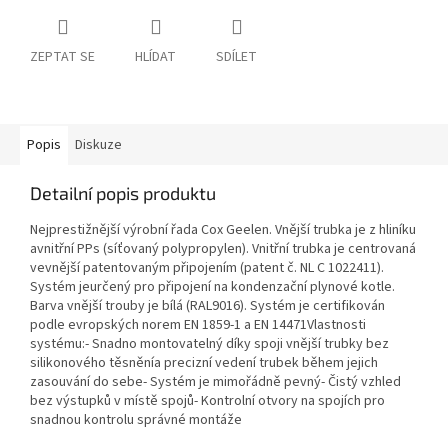
ZEPTAT SE
HLÍDAT
SDÍLET
Popis
Diskuze
Detailní popis produktu
Nejprestižnější výrobní řada Cox Geelen. Vnější trubka je z hliníku
avnitřní PPs (síťovaný polypropylen). Vnitřní trubka je centrovaná
vevnější patentovaným připojením (patent č. NL C 1022411).
Systém jeurčený pro připojení na kondenzační plynové kotle.
Barva vnější trouby je bílá (RAL9016). Systém je certifikován
podle evropských norem EN 1859-1 a EN 14471Vlastnosti
systému:- Snadno montovatelný díky spoji vnější trubky bez
silikonového těsněnía precizní vedení trubek během jejich
zasouvání do sebe- Systém je mimořádně pevný- Čistý vzhled
bez výstupků v místě spojů- Kontrolní otvory na spojích pro
snadnou kontrolu správné montáže