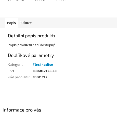
ZEPTAT SE
HLÍDAT
SDÍLET
Popis
Diskuze
Detailní popis produktu
Popis produktu není dostupný
Doplňkové parametry
Kategorie
:
Flexi hadice
EAN
:
8856012121118
Kód produktu
:
85601212
Z
á
p
a
Informace pro vás
t