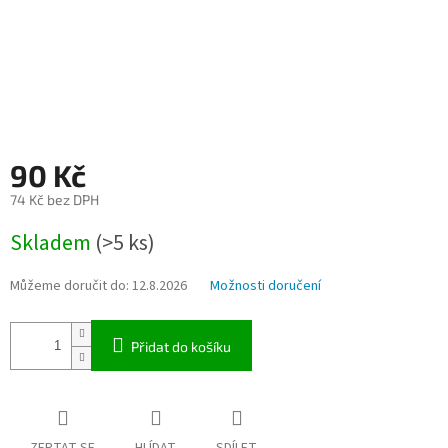
90 Kč
74 Kč bez DPH
Měrná
Skladem
(>5 ks)
cena:
Můžeme doručit do:
12.8.2026
Možnosti doručení
Přidat do košíku