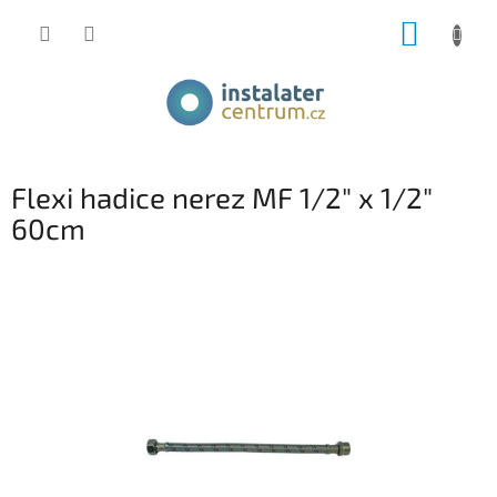
Přejít
NÁKUP
na
obsah
KOŠÍK
Flexi hadice nerez MF 1/2" x 1/2"
60cm