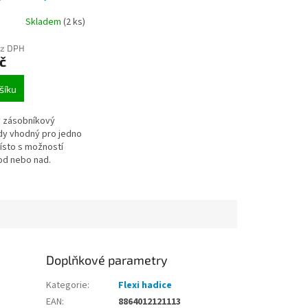
Skladem
(2 ks)
ez DPH
č
šíku
 zásobníkový
dy vhodný pro jedno
sto s možností
od nebo nad.
Doplňkové parametry
Kategorie
:
Flexi hadice
EAN
:
8864012121113