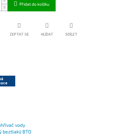
Přidat do košíku
ZEPTAT SE
HLÍDAT
SDÍLET
ká
buce
ohřívač vody
ký beztlaký BTO