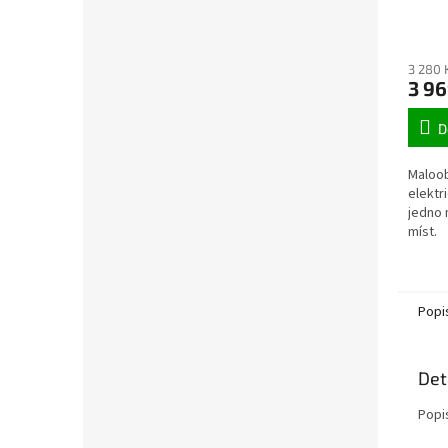
IN p
3 280 
3 96
D
Maloo
elektr
jedno 
míst.
Popi
Det
Popi