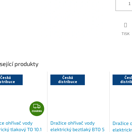
TISK
sející produkty
Česká
Česká
Čes
stribuce
distribuce
distri
Z
ZDARMA
D
A
ce ohřívač vody
Dražice ohřívač vody
Dražice 
R
rický tlakový TO 10.1
elektrický beztlaký BTO 5
elektric