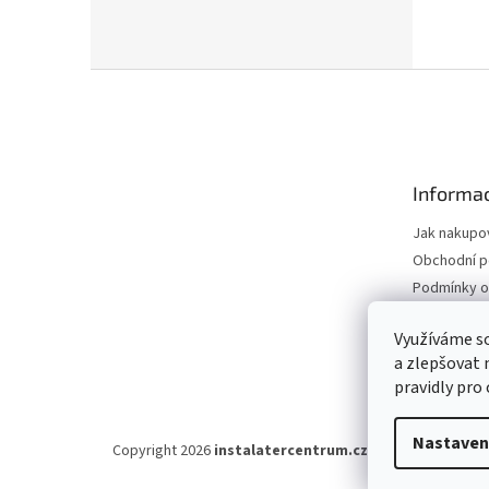
Z
á
p
a
t
Informac
í
Jak nakupo
Obchodní 
Podmínky o
údajů
Odstoupení
Využíváme s
a zlepšovat 
Moje objed
pravidly pro
Nastaven
Copyright 2026
instalatercentrum.cz
. Všechna práva v