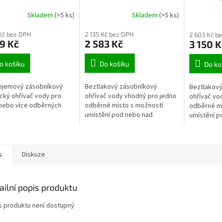
M
od umyvadlo
IN
10 IN
A
Skladem
(>5 ks)
Skladem
(>5 ks)
Kč bez DPH
2 135 Kč bez DPH
2 603 Kč b
9 Kč
2 583 Kč
3 150 K
o košíku
Do košíku
Do ko
bjemový zásobníkový
Beztlakový zásobníkový
Beztlakový
ický ohřívač vody pro
ohřívač vody vhodný pro jedno
ohřívač vo
nebo více odběrných
odběrné místo s možností
odběrné mí
umístění pod nebo nad.
umístění p
s
Diskuze
ailní popis produktu
s produktu není dostupný