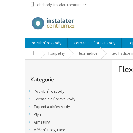
Přejít
obchod@instalatercentrum.cz
na
obsah
Potrubní rozvody
Čerpadla a úprava vody
To
Domů
Koupelny
Flexi hadice
Flexi hadice 
P
Flex
o
Přeskočit
s
Kategorie
kategorie
t
r
Potrubní rozvody
a
Čerpadla a úprava vody
n
Topení a ohřev vody
n
í
Plyn
p
Armatury
a
Měření a regulace