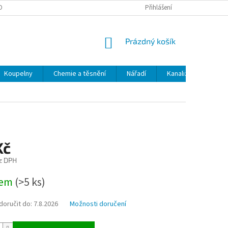
OBNÍCH ÚDAJŮ
ODSTOUPENÍ OD SMLOUVY
Přihlášení
MOJE OBJEDNÁVKA
NÁKUPNÍ
Prázdný košík
KOŠÍK
Koupelny
Chemie a těsnění
Nářadí
Kanalizace
Kl
Kč
z DPH
dem
(>5 ks)
oručit do:
7.8.2026
Možnosti doručení