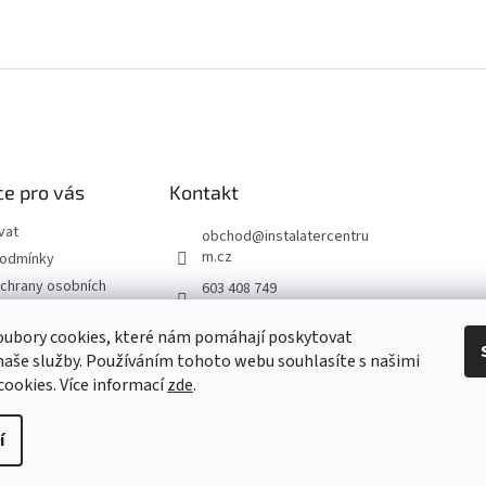
e pro vás
Kontakt
vat
obchod
@
instalatercentru
m.cz
podmínky
chrany osobních
603 408 749
 od smlouvy
oubory cookies, které nám pomáhají poskytovat
naše služby. Používáním tohoto webu souhlasíte s našimi
návka
 cookies
. Více informací
zde
.
í
yhrazena.