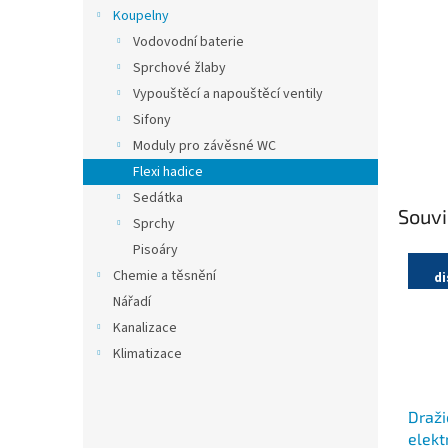
n
Koupelny
e
Vodovodní baterie
l
Sprchové žlaby
Vypouštěcí a napouštěcí ventily
Sifony
Moduly pro závěsné WC
Flexi hadice
Sedátka
Souvi
Sprchy
Pisoáry
Chemie a těsnění
di
Nářadí
Kanalizace
Klimatizace
Draži
elekt