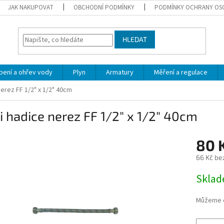
JAK NAKUPOVAT
OBCHODNÍ PODMÍNKY
PODMÍNKY OCHRANY OS
HLEDAT
pení a ohřev vody
Plyn
Armatury
Měření a regulace
nerez FF 1/2" x 1/2" 40cm
i hadice nerez FF 1/2" x 1/2" 40cm
80 
66 Kč be
Měrná
Skla
cena:
Můžeme d