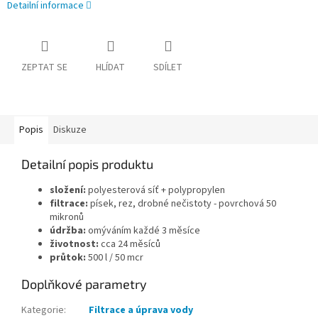
Detailní informace
ZEPTAT SE
HLÍDAT
SDÍLET
Popis
Diskuze
Detailní popis produktu
složení:
polyesterová síť + polypropylen
filtrace:
písek, rez, drobné nečistoty - povrchová 50
mikronů
údržba:
omýváním každé 3 měsíce
životnost:
cca 24 měsíců
průtok:
500 l / 50 mcr
Doplňkové parametry
Kategorie
:
Filtrace a úprava vody