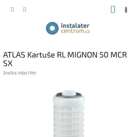
Přejít
NÁKUP
na
obsah
KOŠÍK
ATLAS Kartuše RL MIGNON 50 MCR
SX
Značka:
Atlas Filtri