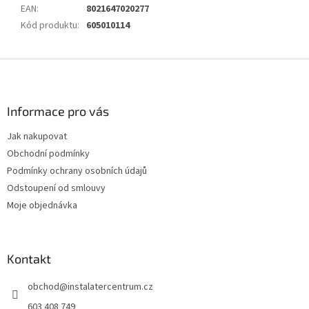
EAN
:
8021647020277
Kód produktu
:
605010114
Z
á
p
a
Informace pro vás
t
Jak nakupovat
í
Obchodní podmínky
Podmínky ochrany osobních údajů
Odstoupení od smlouvy
Moje objednávka
Kontakt
obchod
@
instalatercentrum.cz
603 408 749