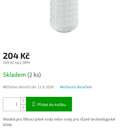
204 Kč
169 Kč bez DPH
Měrná
Skladem
(2 ks)
cena:
Můžeme doručit do:
11.8.2026
Možnosti doručení
Přidat do košíku
Vhodná pro filtraci pitné vody nebo vody pro různé technologické
účely.