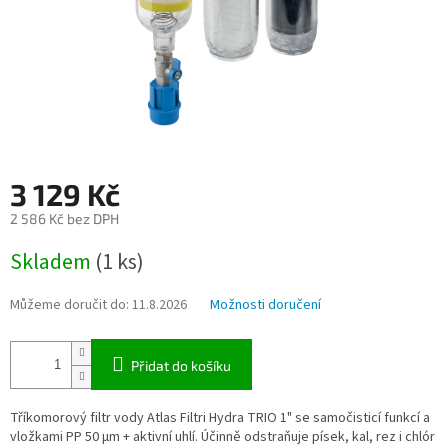
3 129 Kč
2 586 Kč bez DPH
Měrná
Skladem
(1 ks)
cena:
Můžeme doručit do:
11.8.2026
Možnosti doručení
Přidat do košíku
Tříkomorový filtr vody Atlas Filtri Hydra TRIO 1" se samočisticí funkcí a
vložkami PP 50 µm + aktivní uhlí. Účinně odstraňuje písek, kal, rez i chlór