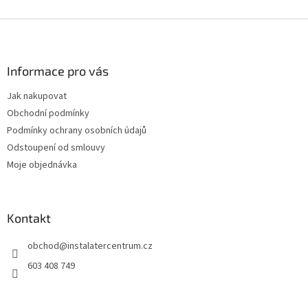
Z
á
p
a
Informace pro vás
t
Jak nakupovat
í
Obchodní podmínky
Podmínky ochrany osobních údajů
Odstoupení od smlouvy
Moje objednávka
Kontakt
obchod
@
instalatercentrum.cz
603 408 749