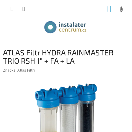
Přejít
NÁKUP
na
obsah
KOŠÍK
ATLAS Filtr HYDRA RAINMASTER
TRIO RSH 1" + FA + LA
Značka:
Atlas Filtri