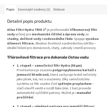
Popis
Související soubory (1)
Diskuze
Detailní popis produktu
Atlas Filtri Hydra TRIO 1"
je profesionální
tříkomorový filtr
vody
určený pro
mechanické čištění a úpravu vody
ze
studny, dešťové vody i vodovodního řádu
. Spojuje
vysokou
účinnost filtrace
, dlouhou životnost a jednoduchou údržbu –
ideální řešení pro domácnosti, chaty, zahrady i menší provozy.
Tříúrovňová filtrace pro dokonale čistou vodu
1. stupeň – samočisticí filtr Hydra (50 μm)
První komora je osazena
polypropylenovou kartuší s
jemností 50 mikronů
, která zachycuje hrubé nečistoty
jako písek, kal, rez a usazeniny. Díky samočisticímu
systému se filtr snadno čistí
zpětným proplachem
–
stačí otevřít ventil a rozdíl tlaku (min. 1 bar) provede
automatické vyčištění patrony. Možné je i
manuální
pročištění
.
2. stupeň – výměnná patrona pro jemnější filtraci