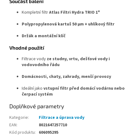
Součást balení
Kompletní filtr
Atlas Filtri Hydra TRIO 1"
Polypropylenová kartuš 50 μm + uhlíkový filtr
Držák a montážní klíč
Vhodné použití
Filtrace vody
ze studny, vrtu, dešťové vody i
vodovodního řádu
Domácnosti, chaty, zahrady, menší provozy
Ideální jako
vstupní filtr před domácí vodárnu nebo
čerpací systém
Doplňkové parametry
Kategorie
:
Filtrace a úprava vody
EAN
:
8021647257710
Kód produktu
:
606095295