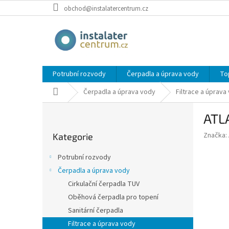
Přejít
obchod@instalatercentrum.cz
na
obsah
Potrubní rozvody
Čerpadla a úprava vody
To
Domů
Čerpadla a úprava vody
Filtrace a úprava
P
ATL
o
Přeskočit
s
Značka:
Kategorie
kategorie
t
r
Potrubní rozvody
a
Čerpadla a úprava vody
n
Cirkulační čerpadla TUV
n
í
Oběhová čerpadla pro topení
p
Sanitární čerpadla
a
Filtrace a úprava vody