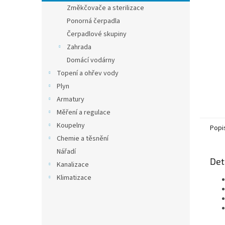
n
Změkčovače a sterilizace
e
Ponorná čerpadla
l
Čerpadlové skupiny
Zahrada
Domácí vodárny
Topení a ohřev vody
Plyn
Armatury
Měření a regulace
Koupelny
Popi
Chemie a těsnění
Nářadí
Det
Kanalizace
Klimatizace