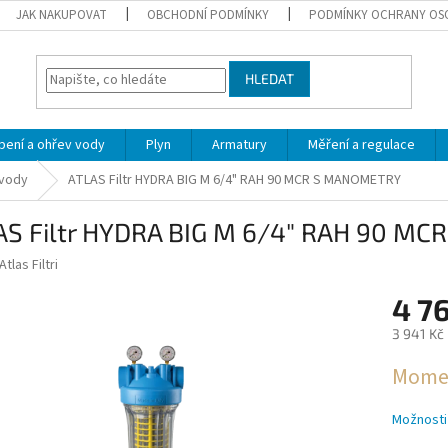
JAK NAKUPOVAT
OBCHODNÍ PODMÍNKY
PODMÍNKY OCHRANY OS
HLEDAT
pení a ohřev vody
Plyn
Armatury
Měření a regulace
 vody
ATLAS Filtr HYDRA BIG M 6/4" RAH 90 MCR S MANOMETRY
AS Filtr HYDRA BIG M 6/4" RAH 90 M
Atlas Filtri
4 7
3 941 Kč
Měrná
Momen
cena:
Možnosti