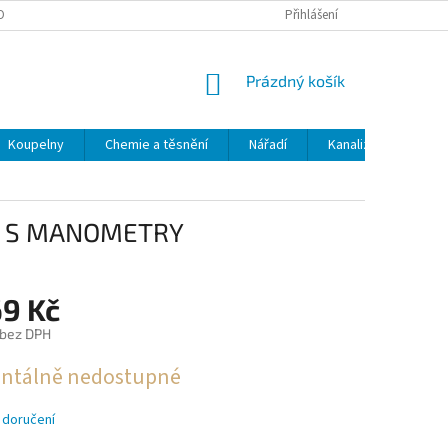
OBNÍCH ÚDAJŮ
ODSTOUPENÍ OD SMLOUVY
Přihlášení
MOJE OBJEDNÁVKA
NÁKUPNÍ
Prázdný košík
KOŠÍK
Koupelny
Chemie a těsnění
Nářadí
Kanalizace
Kl
CR S MANOMETRY
69 Kč
 bez DPH
tálně nedostupné
 doručení