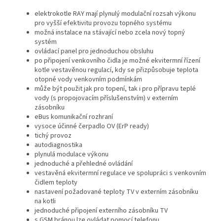
elektrokotle RAY mají plynulý modulační rozsah výkonu
pro vyšší efektivitu provozu topného systému
možná instalace na stávající nebo zcela nový topný
systém
ovládací panel pro jednoduchou obsluhu
po připojení venkovního čidla je možné ekvitermní řízení
kotle vestavěnou regulací, kdy se přizpůsobuje teplota
otopné vody venkovním podmínkám
může být použit jak pro topení, tak i pro přípravu teplé
vody (s propojovacím příslušenstvím) v externím
zásobníku
eBus komunikační rozhraní
vysoce účinné čerpadlo OV (ErP ready)
tichý provoz
autodiagnostika
plynulá modulace výkonu
jednoduché a přehledné ovládání
vestavěná ekvitermní regulace ve spolupráci s venkovním
čidlem teploty
nastavení požadované teploty TV v externím zásobníku
na kotli
jednoduché připojení externího zásobníku TV
s GSM bránou lze ovládat pomocí telefonu