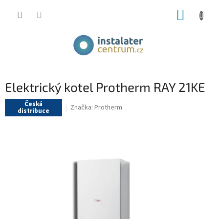
Přejít
NÁKUP
na
obsah
KOŠÍK
Elektrický kotel Protherm RAY 21KE
Česká
Značka:
Protherm
distribuce