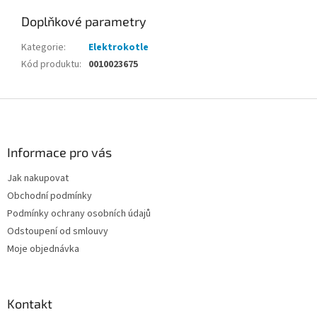
Doplňkové parametry
Kategorie
:
Elektrokotle
Kód produktu
:
0010023675
Z
á
p
a
Informace pro vás
t
Jak nakupovat
í
Obchodní podmínky
Podmínky ochrany osobních údajů
Odstoupení od smlouvy
Moje objednávka
Kontakt