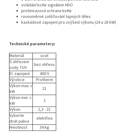
ovládání kotle signálem HDO
protimrazová ochrana kotle
rovnoměrné zatěžování topných těles
kaskádové zapojení pro zvýšení výkonu (24 a 28 kW)
Technické parametery:
Materiál
ocel
S ohřevem
bez ohřevu
vody TUV
El. zapojení
400 V
Výrobce
Protherm
Výkon max. v
21
kW
Výkon min. v
2
kW
Výkon
2,3 - 21
Vyberte
elektřina
druh paliva
Hmotnost
34 kg