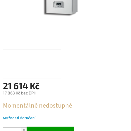
21 614 Kč
17 863 Kč bez DPH
Měrná
Momentálně nedostupné
cena:
Možnosti doručení