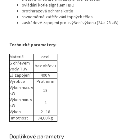
ovládání kotle signálem HDO
protimrazová ochrana kotle
rovnoměrné zatěžování topných těles
kaskádové zapojení pro zvýšení výkonu (24 a 28 kW)
Technické parametery:
Materiál
ocel
S ohřevem
bez ohřevu
vody TUV
El. zapojení
400 V
Výrobce
Protherm
Výkon max. v
18
kW
Výkon min. v
2
kW
Výkon
2 - 18
Hmotnost
34,00 kg
Doplňkové parametry