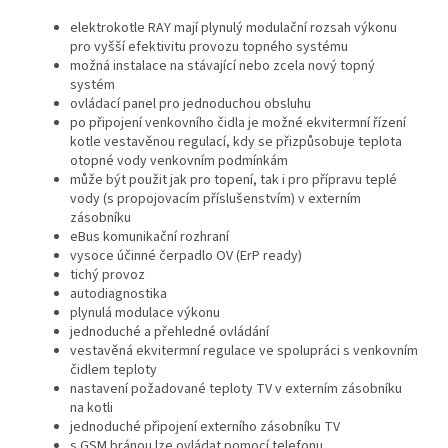
elektrokotle RAY mají plynulý modulační rozsah výkonu
pro vyšší efektivitu provozu topného systému
možná instalace na stávající nebo zcela nový topný
systém
ovládací panel pro jednoduchou obsluhu
po připojení venkovního čidla je možné ekvitermní řízení
kotle vestavěnou regulací, kdy se přizpůsobuje teplota
otopné vody venkovním podmínkám
může být použit jak pro topení, tak i pro přípravu teplé
vody (s propojovacím příslušenstvím) v externím
zásobníku
eBus komunikační rozhraní
vysoce účinné čerpadlo OV (ErP ready)
tichý provoz
autodiagnostika
plynulá modulace výkonu
jednoduché a přehledné ovládání
vestavěná ekvitermní regulace ve spolupráci s venkovním
čidlem teploty
nastavení požadované teploty TV v externím zásobníku
na kotli
jednoduché připojení externího zásobníku TV
s GSM bránou lze ovládat pomocí telefonu