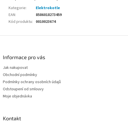
Kategorie
:
Elektrokotle
EAN
:
8586018273459
Kód produktu
:
0010023674
Z
á
p
a
Informace pro vás
t
Jak nakupovat
í
Obchodní podmínky
Podmínky ochrany osobních údajů
Odstoupení od smlouvy
Moje objednávka
Kontakt