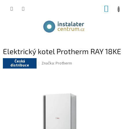
Přejít
NÁKUP
na
obsah
KOŠÍK
Elektrický kotel Protherm RAY 18KE
Česká
Značka:
Protherm
distribuce