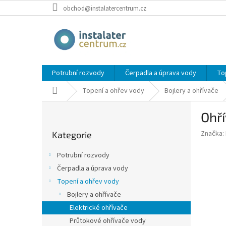
Přejít
obchod@instalatercentrum.cz
na
obsah
Potrubní rozvody
Čerpadla a úprava vody
To
Domů
Topení a ohřev vody
Bojlery a ohřívače
P
Ohří
o
Přeskočit
s
Značka:
Kategorie
kategorie
t
r
Potrubní rozvody
a
Čerpadla a úprava vody
n
Topení a ohřev vody
n
í
Bojlery a ohřívače
p
Elektrické ohřívače
a
Průtokové ohřívače vody