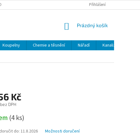
OBNÍCH ÚDAJŮ
ODSTOUPENÍ OD SMLOUVY
Přihlášení
MOJE OBJEDNÁVKA
NÁKUPNÍ
Prázdný košík
KOŠÍK
Koupelny
Chemie a těsnění
Nářadí
Kanalizace
Kl
56 Kč
 bez DPH
dem
(4 ks)
oručit do:
11.8.2026
Možnosti doručení