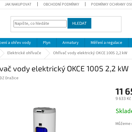
JAK NAKUPOVAT
OBCHODNÍ PODMÍNKY
PODMÍNKY OCHRANY OS
HLEDAT
pení a ohřev vody
Plyn
Armatury
Měření a regulace
Elektrické ohřívače
Ohřívač vody elektrický OKCE 100S 2,2 kW
vač vody elektrický OKCE 100S 2,2 kW
DZ Dražice
11 6
9 633 Kč
Měrná
Skla
cena:
Můžeme d