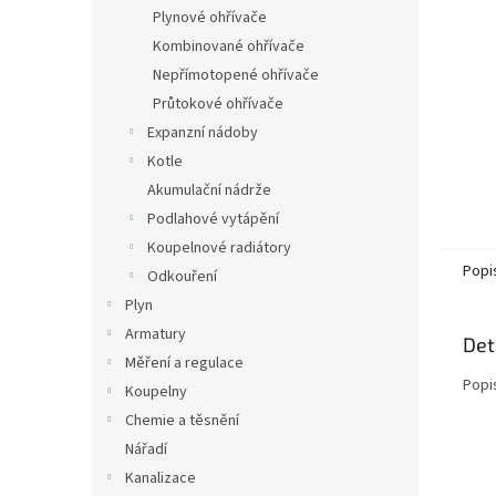
n
Plynové ohřívače
e
Kombinované ohřívače
l
Nepřímotopené ohřívače
Průtokové ohřívače
Expanzní nádoby
Kotle
Akumulační nádrže
Podlahové vytápění
Koupelnové radiátory
Popi
Odkouření
Plyn
Armatury
Det
Měření a regulace
Popi
Koupelny
Chemie a těsnění
Nářadí
Kanalizace