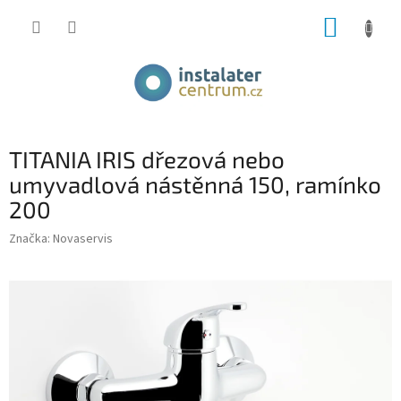
Přejít
NÁKUP
na
obsah
KOŠÍK
TITANIA IRIS dřezová nebo
umyvadlová nástěnná 150, ramínko
200
Značka:
Novaservis