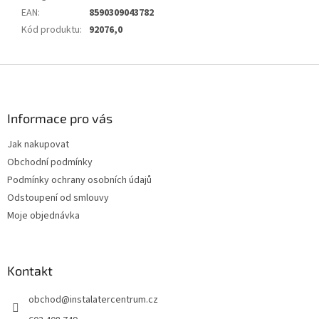
EAN
:
8590309043782
Kód produktu
:
92076,0
Z
á
p
a
Informace pro vás
t
Jak nakupovat
í
Obchodní podmínky
Podmínky ochrany osobních údajů
Odstoupení od smlouvy
Moje objednávka
Kontakt
obchod
@
instalatercentrum.cz