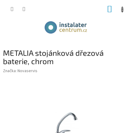
Přejít
NÁKUP
na
obsah
KOŠÍK
METALIA stojánková dřezová
baterie, chrom
Značka:
Novaservis