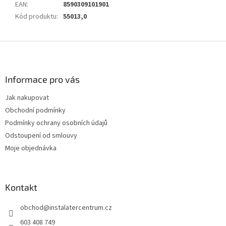
EAN
:
8590309101901
Kód produktu
:
55013,0
Z
á
p
a
Informace pro vás
t
Jak nakupovat
í
Obchodní podmínky
Podmínky ochrany osobních údajů
Odstoupení od smlouvy
Moje objednávka
Kontakt
obchod
@
instalatercentrum.cz
603 408 749