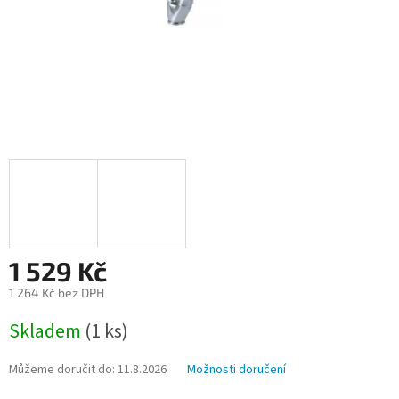
1 529 Kč
1 264 Kč bez DPH
Měrná
Skladem
(1 ks)
cena:
Můžeme doručit do:
11.8.2026
Možnosti doručení