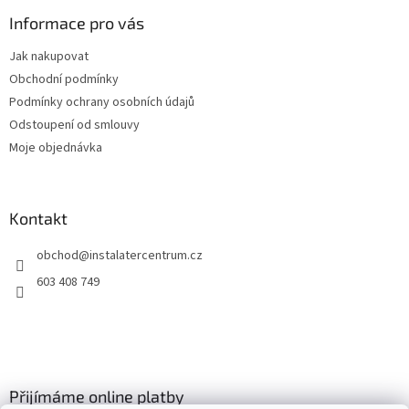
p
a
Informace pro vás
t
Jak nakupovat
í
Obchodní podmínky
Podmínky ochrany osobních údajů
Odstoupení od smlouvy
Moje objednávka
Kontakt
obchod
@
instalatercentrum.cz
603 408 749
Přijímáme online platby