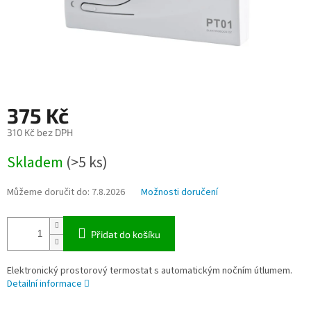
375 Kč
310 Kč bez DPH
Měrná
Skladem
(>5 ks)
cena:
Můžeme doručit do:
7.8.2026
Možnosti doručení
Přidat do košíku
Elektronický prostorový termostat s automatickým nočním útlumem.
Detailní informace