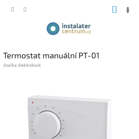
Přejít
NÁKUP
na
obsah
KOŠÍK
Termostat manuální PT-01
Značka:
Elektrobock