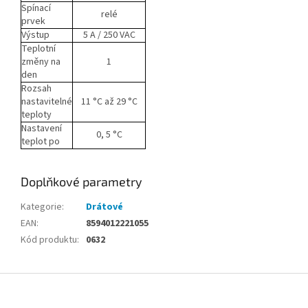
Spínací
relé
prvek
Výstup
5 A
/ 250 VAC
Teplotní
změny na
1
den
Rozsah
nastavitelné
11 °C až 29 °C
teploty
Nastavení
0, 5 °C
teplot po
Doplňkové parametry
Kategorie
:
Drátové
EAN
:
8594012221055
Kód produktu
:
0632
Z
á