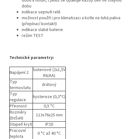
dobu 8 hodin, cyklus se opakuje každý den ve stejnou
dobu
indikace sepnutí relé
možnost použít i pro klimatizaci a kotle na tuhá paliva
(přepínací kontakt)
indikace slabé baterie
režim TEST
Technické parametry:
bateriové
(2x1,5V
Napájení 2
R6/AA)
Typ
drátový
termostatu
Typ
hystereze
(0,3°C)
regulace
Přesnost
0,5 °C
Rozměry
113x76x25 mm
(DxŠxH)
Stupeň krytí
IP20
Pracovní
0 °C až 40 °C
teplota