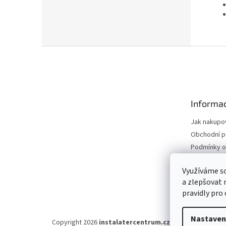
Z
á
p
a
t
Informac
í
Jak nakupo
Obchodní 
Podmínky o
údajů
Odstoupení
Využíváme s
a zlepšovat 
Moje objed
pravidly pro
Nastaven
Copyright 2026
instalatercentrum.cz
. Všechna práva v