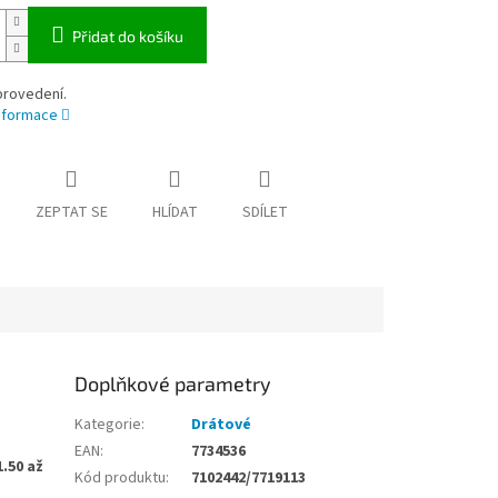
Přidat do košíku
provedení.
informace
ZEPTAT SE
HLÍDAT
SDÍLET
Doplňkové parametry
Kategorie
:
Drátové
EAN
:
7734536
.50 až
Kód produktu
:
7102442/7719113