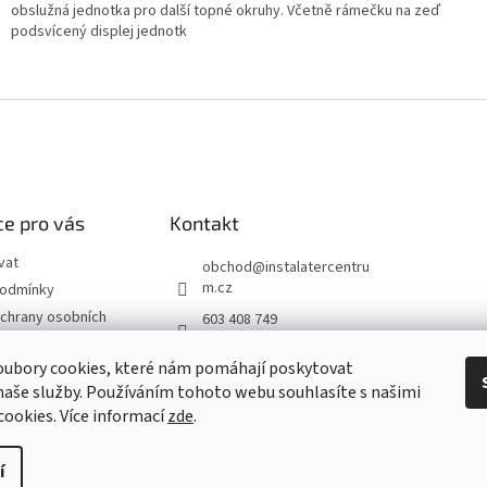
obslužná jednotka pro další topné okruhy. Včetně rámečku na zeď
podsvícený displej jednotk
e pro vás
Kontakt
vat
obchod
@
instalatercentru
m.cz
podmínky
chrany osobních
603 408 749
 od smlouvy
oubory cookies, které nám pomáhají poskytovat
naše služby. Používáním tohoto webu souhlasíte s našimi
návka
 cookies
. Více informací
zde
.
í
yhrazena.