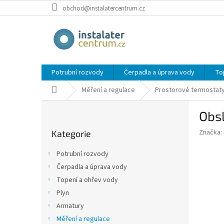
Přejít
obchod@instalatercentrum.cz
na
obsah
Potrubní rozvody
Čerpadla a úprava vody
To
Domů
Měření a regulace
Prostorové termostat
P
Obsl
o
Přeskočit
s
Značka:
Kategorie
kategorie
t
r
Potrubní rozvody
a
Čerpadla a úprava vody
n
Topení a ohřev vody
n
í
Plyn
p
Armatury
a
Měření a regulace