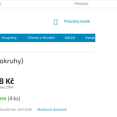
OBNÍCH ÚDAJŮ
ODSTOUPENÍ OD SMLOUVY
Přihlášení
MOJE OBJEDNÁVKA
NÁKUPNÍ
Prázdný košík
KOŠÍK
Koupelny
Chemie a těsnění
Nářadí
Kanalizace
Kl
 okruhy)
8 Kč
 bez DPH
dem
(4 ks)
oručit do:
10.8.2026
Možnosti doručení