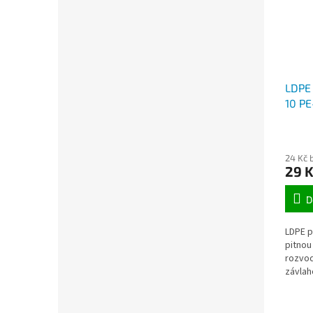
LDPE 
10 PE
(100m
24 Kč 
29 
D
LDPE p
pitnou
rozvod
závlah
chráni