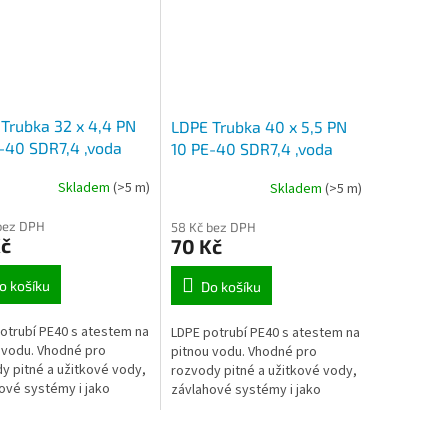
Trubka 32 x 4,4 PN
LDPE Trubka 40 x 5,5 PN
-40 SDR7,4 ,voda
10 PE-40 SDR7,4 ,voda
 návin)
(100m návin)
Skladem
(>5 m)
Skladem
(>5 m)
bez DPH
58 Kč bez DPH
Kč
70 Kč
o košíku
Do košíku
otrubí PE40 s atestem na
LDPE potrubí PE40 s atestem na
 vodu. Vhodné pro
pitnou vodu. Vhodné pro
y pitné a užitkové vody,
rozvody pitné a užitkové vody,
ové systémy i jako
závlahové systémy i jako
čka kabelů.
chránička kabelů.