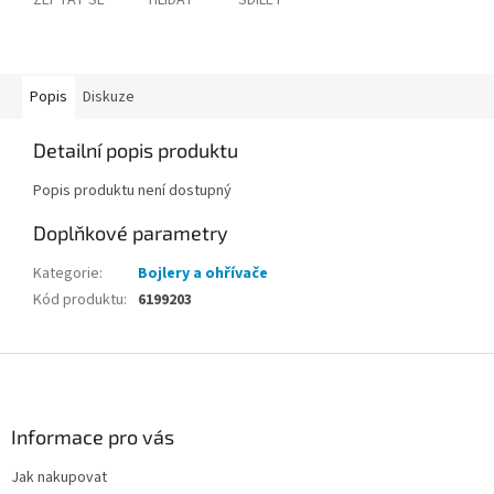
ZEPTAT SE
HLÍDAT
SDÍLET
Popis
Diskuze
Detailní popis produktu
Popis produktu není dostupný
Doplňkové parametry
Kategorie
:
Bojlery a ohřívače
Kód produktu
:
6199203
Z
á
p
a
Informace pro vás
t
Jak nakupovat
í