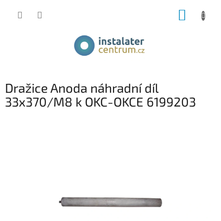
Přejít
NÁKUP
na
obsah
KOŠÍK
Dražice Anoda náhradní díl
33x370/M8 k OKC-OKCE 6199203