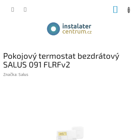
Přejít
NÁKUP
na
obsah
KOŠÍK
Pokojový termostat bezdrátový
SALUS 091 FLRFv2
Značka:
Salus