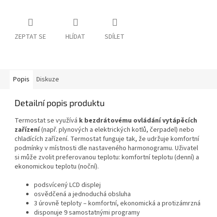
ZEPTAT SE
HLÍDAT
SDÍLET
Popis
Diskuze
Detailní popis produktu
Termostat se využívá
k bezdrátovému ovládání vytápěcích
zařízení
(např. plynových a elektrických kotlů, čerpadel) nebo
chladících zařízení. Termostat funguje tak, že udržuje komfortní
podmínky v místnosti dle nastaveného harmonogramu. Uživatel
si může zvolit preferovanou teplotu: komfortní teplotu (denní) a
ekonomickou teplotu (noční).
podsvícený LCD displej
osvědčená a jednoduchá obsluha
3 úrovně teploty – komfortní, ekonomická a protizámrzná
disponuje 9 samostatnými programy