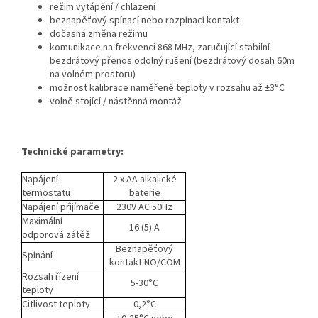
režim vytápění / chlazení
beznapěťový spínací nebo rozpínací kontakt
dočasná změna režimu
komunikace na frekvenci 868 MHz, zaručující stabilní
bezdrátový přenos odolný rušení (bezdrátový dosah 60m
na volném prostoru)
možnost kalibrace naměřené teploty v rozsahu až ±3°C
volně stojící / nástěnná montáž
Technické parametry:
Napájení
2 x AA alkalické
termostatu
baterie
Napájení přijímače
230V AC 50Hz
Maximální
16 (5) A
odporová zátěž
Beznapěťový
Spínání
kontakt NO/COM
Rozsah řízení
5-30°C
teploty
Citlivost teploty
0,2°C