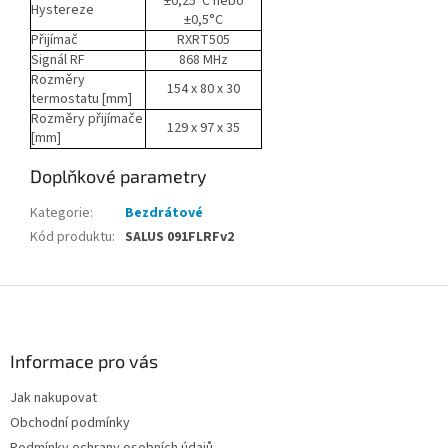
±0,25°C nebo
Hystereze
±0,5°C
Přijímač
RXRT505
Signál RF
868 MHz
Rozměry
154 x 80 x 30
termostatu [mm]
Rozměry přijímače
129 x 97 x 35
[mm]
Doplňkové parametry
Kategorie
:
Bezdrátové
Kód produktu
:
SALUS 091FLRFv2
Z
á
p
a
Informace pro vás
t
Jak nakupovat
í
Obchodní podmínky