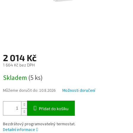
2 014 Kč
1 664 Kč bez DPH
Měrná
Skladem
(5 ks)
cena:
Můžeme doručit do:
10.8.2026
Možnosti doručení
Přidat do košíku
Bezdrátový programovatelný termostat.
Detailní informace