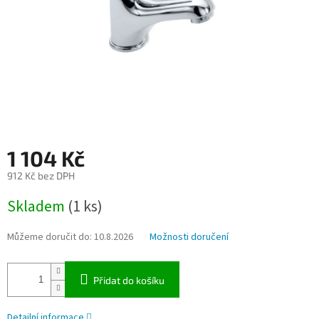
1 104 Kč
912 Kč bez DPH
Měrná
Skladem
(1 ks)
cena:
Můžeme doručit do:
10.8.2026
Možnosti doručení
Přidat do košíku
Detailní informace