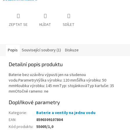
ZEPTAT SE
HLÍDAT
SDÍLET
Popis
Související soubory (1)
Diskuze
Detailní popis produktu
Baterie bez uzávěru výpusti jen na studenou
vodu.ParametryVýška výrobku: 120 mmŠířka výrobku: 50
mmHloubka výrobku: 145 mmTyp: stojánkováTyp kartuše: 35
mmOtočné rameno: ne
Doplňkové parametry
Kategorie
:
Baterie a ventily na jednu vodu
EAN
:
8590309107804
Kód produktu
:
55005/1,0