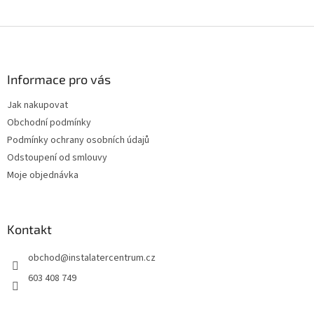
Z
á
p
a
Informace pro vás
t
Jak nakupovat
í
Obchodní podmínky
Podmínky ochrany osobních údajů
Odstoupení od smlouvy
Moje objednávka
Kontakt
obchod
@
instalatercentrum.cz
603 408 749