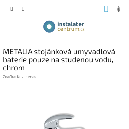
Přejít
NÁKUP
na
obsah
KOŠÍK
METALIA stojánková umyvadlová
baterie pouze na studenou vodu,
chrom
Značka:
Novaservis