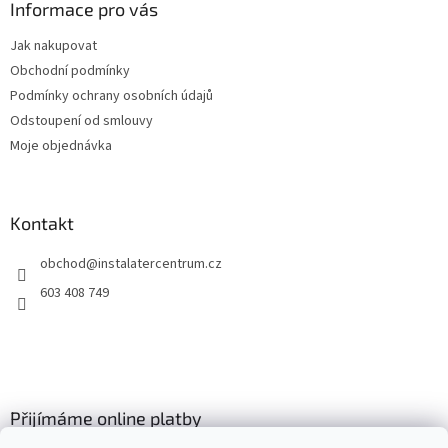
a
Informace pro vás
t
Jak nakupovat
í
Obchodní podmínky
Podmínky ochrany osobních údajů
Odstoupení od smlouvy
Moje objednávka
Kontakt
obchod
@
instalatercentrum.cz
603 408 749
Přijímáme online platby