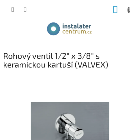
Přejít
NÁKUP
na
obsah
KOŠÍK
Rohový ventil 1/2" x 3/8" s
keramickou kartuší (VALVEX)