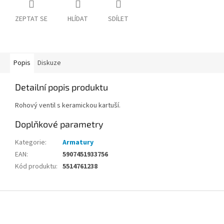
ZEPTAT SE
HLÍDAT
SDÍLET
Popis
Diskuze
Detailní popis produktu
Rohový ventil s keramickou kartuší.
Doplňkové parametry
Kategorie
:
Armatury
EAN
:
5907451933756
Kód produktu
:
5514761238
Z
á
p