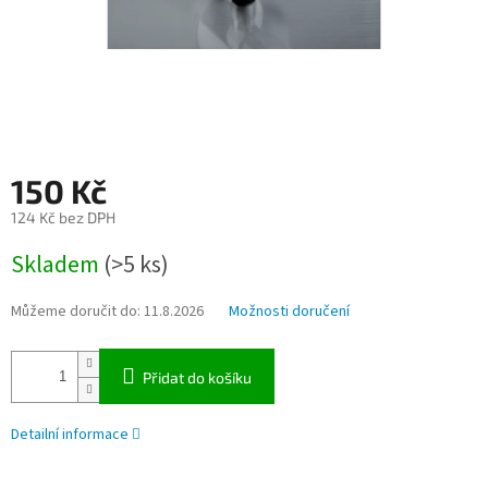
150 Kč
124 Kč bez DPH
Měrná
Skladem
(>5 ks)
cena:
Můžeme doručit do:
11.8.2026
Možnosti doručení
Přidat do košíku
Detailní informace