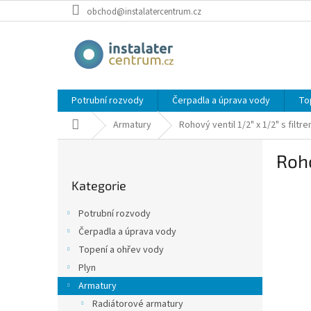
Přejít
obchod@instalatercentrum.cz
na
obsah
Potrubní rozvody
Čerpadla a úprava vody
To
Domů
Armatury
Rohový ventil 1/2" x 1/2" s filtr
P
Roho
o
Přeskočit
s
Kategorie
kategorie
t
r
Potrubní rozvody
a
Čerpadla a úprava vody
n
Topení a ohřev vody
n
í
Plyn
p
Armatury
a
Radiátorové armatury