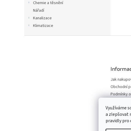
Chemie a těsnění
Nářadí
Kanalizace
Klimatizace
Z
á
p
a
t
Informac
í
Jak nakupo
Obchodní 
Podmínky o
údajů
Odstoupení
Využíváme s
a zlepšovat 
Moje objed
pravidly pro