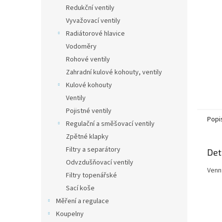
n
Redukční ventily
e
Vyvažovací ventily
l
Radiátorové hlavice
Vodoměry
Rohové ventily
Zahradní kulové kohouty, ventily
Kulové kohouty
Ventily
Pojistné ventily
Popi
Regulační a směšovací ventily
Zpětné klapky
Filtry a separátory
Det
Odvzdušňovací ventily
Vennt
Filtry topenářské
Sací koše
Měření a regulace
Koupelny