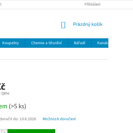
OBNÍCH ÚDAJŮ
ODSTOUPENÍ OD SMLOUVY
Přihlášení
MOJE OBJEDNÁVKA
NÁKUPNÍ
Prázdný košík
KOŠÍK
Koupelny
Chemie a těsnění
Nářadí
Kanalizace
Kl
Kč
z DPH
dem
(>5 ks)
oručit do:
10.8.2026
Možnosti doručení