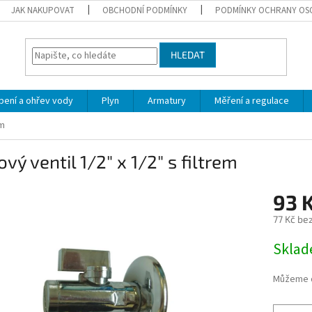
JAK NAKUPOVAT
OBCHODNÍ PODMÍNKY
PODMÍNKY OCHRANY OS
HLEDAT
pení a ohřev vody
Plyn
Armatury
Měření a regulace
em
vý ventil 1/2" x 1/2" s filtrem
93 
77 Kč be
Měrná
Skla
cena:
Můžeme d