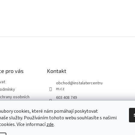
e pro vás
Kontakt
vat
obchod
@
instalatercentru
m.cz
podmínky
chrany osobních
603 408 749
 od smlouvy
oubory cookies, které nám pomáhají poskytovat
naše služby. Používáním tohoto webu souhlasíte s našimi
návka
 cookies
. Více informací
zde
.