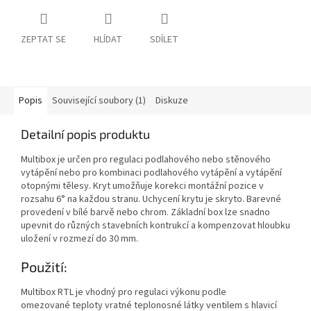
ZEPTAT SE
HLÍDAT
SDÍLET
Popis
Související soubory (1)
Diskuze
Detailní popis produktu
Multibox je určen pro regulaci podlahového nebo stěnového
vytápění nebo pro kombinaci podlahového vytápění a vytápění
otopnými tělesy. Kryt umožňuje korekci montážní pozice v
rozsahu 6° na každou stranu. Uchycení krytu je skryto. Barevné
provedení v bílé barvě nebo chrom. Základní box lze snadno
upevnit do různých stavebních kontrukcí a kompenzovat hloubku
uložení v rozmezí do 30 mm.
Použití:
Multibox RTL je vhodný pro regulaci výkonu podle
omezované teploty vratné teplonosné látky ventilem s hlavicí