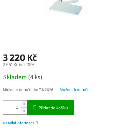
3 220 Kč
2 661 Kč bez DPH
Měrná
Skladem
(4 ks)
cena:
Můžeme doručit do:
7.8.2026
Možnosti doručení
Přidat do košíku
Detailní informace