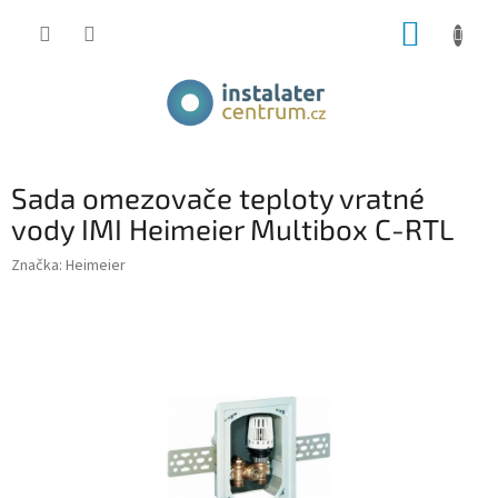
Přejít
NÁKUP
na
obsah
KOŠÍK
Sada omezovače teploty vratné
vody IMI Heimeier Multibox C-RTL
Značka:
Heimeier