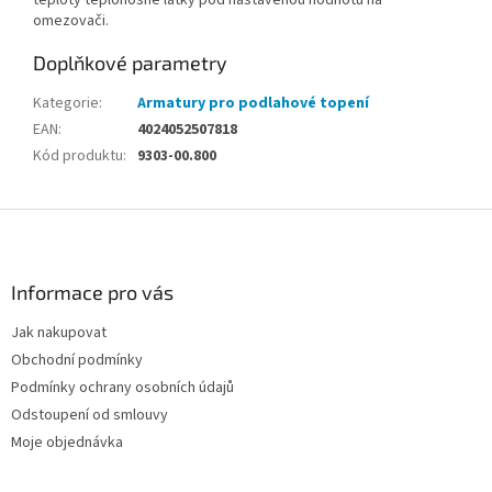
teploty teplonosné látky pod nastavenou hodnotu na
omezovači.
Doplňkové parametry
Kategorie
:
Armatury pro podlahové topení
EAN
:
4024052507818
Kód produktu
:
9303-00.800
Z
á
p
a
Informace pro vás
t
Jak nakupovat
í
Obchodní podmínky
Podmínky ochrany osobních údajů
Odstoupení od smlouvy
Moje objednávka