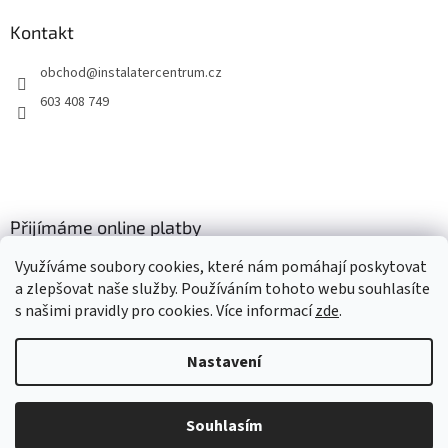
Kontakt
obchod
@
instalatercentrum.cz
603 408 749
Přijímáme online platby
Využíváme soubory cookies, které nám pomáhají poskytovat
a zlepšovat naše služby. Používáním tohoto webu souhlasíte
s našimi pravidly pro cookies
. Více informací
zde
.
Nastavení
Vytvořil Shoptet
Souhlasím
Copyright 2026
instalatercentrum.cz
. Všechna práva vyhrazena.