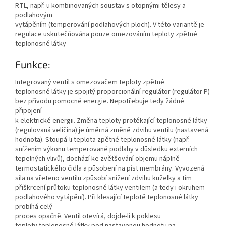
RTL, např. u kombinovaných soustav s otopnými tělesy a
podlahovým
vytápěním (temperování podlahových ploch). V této variantě je
regulace uskutečňována pouze omezováním teploty zpětné
teplonosné látky
Funkce:
Integrovaný ventil s omezovačem teploty zpětné
teplonosné látky je spojitý proporcionální regulátor (regulátor P)
bez přívodu pomocné energie. Nepotřebuje tedy žádné
připojení
k elektrické energii. Změna teploty protékající teplonosné látky
(regulovaná veličina) je úměrná změně zdvihu ventilu (nastavená
hodnota). Stoupá-li teplota zpětné teplonosné látky (např.
snížením výkonu temperované podlahy v důsledku externích
tepelných vlivů), dochází ke zvětšování objemu náplně
termostatického čidla a působení na píst membrány. Vyvozená
síla na vřeteno ventilu způsobí snížení zdvihu kuželky a tím
přiškrcení průtoku teplonosné látky ventilem (a tedy i okruhem
podlahového vytápění). Při klesající teplotě teplonosné látky
probíhá celý
proces opačně. Ventil otevírá, dojde-li k poklesu