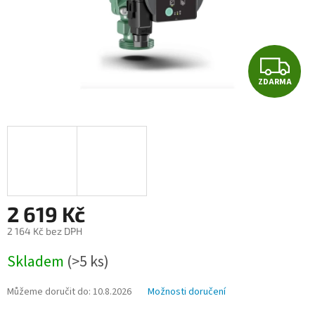
Z
ZDARMA
D
A
R
M
A
2 619 Kč
2 164 Kč bez DPH
Měrná
Skladem
(>5 ks)
cena:
Můžeme doručit do:
10.8.2026
Možnosti doručení