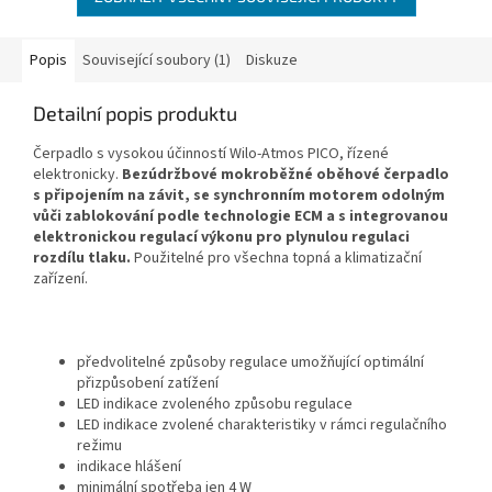
Popis
Související soubory (1)
Diskuze
Detailní popis produktu
Čerpadlo s vysokou účinností Wilo-Atmos PICO, řízené
elektronicky.
Bezúdržbové mokroběžné oběhové čerpadlo
s připojením na závit, se synchronním motorem odolným
vůči zablokování podle technologie ECM a s integrovanou
elektronickou regulací výkonu pro plynulou regulaci
rozdílu tlaku.
Použitelné pro všechna topná a klimatizační
zařízení.
předvolitelné způsoby regulace umožňující optimální
přizpůsobení zatížení
LED indikace zvoleného způsobu regulace
LED indikace zvolené charakteristiky v rámci regulačního
režimu
indikace hlášení
minimální spotřeba jen 4 W