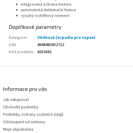
integrovaná ochrana motoru
automatická deblokační funkce
vysoký rozběhový moment
Doplňkové parametry
Kategorie
:
Oběhová čerpadla pro topení
EAN
:
4048482932712
Kód produktu
:
4232691
Z
á
p
a
Informace pro vás
t
Jak nakupovat
í
Obchodní podmínky
Podmínky ochrany osobních údajů
Odstoupení od smlouvy
Moje objednávka