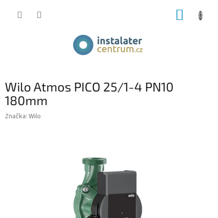
Přejít
NÁKUP
na
obsah
KOŠÍK
Wilo Atmos PICO 25/1-4 PN10
180mm
Značka:
Wilo