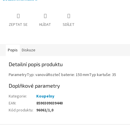
ZEPTAT SE
HLÍDAT
SDÍLET
Popis
Diskuze
Detailní popis produktu
ParametryTyp: vanováRozteč baterie: 150 mmTyp kartuše: 35
Doplňkové parametry
Kategorie
:
Koupelny
EAN
:
8590309039440
Kód produktu
:
96061/1,0
Z