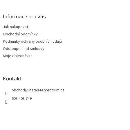
á
p
a
Informace pro vás
t
Jak nakupovat
í
Obchodní podmínky
Podmínky ochrany osobních údajů
Odstoupení od smlouvy
Moje objednávka
Kontakt
obchod
@
instalatercentrum.cz
603 408 749