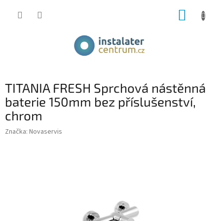
Přejít
NÁKUP
na
obsah
KOŠÍK
TITANIA FRESH Sprchová nástěnná
baterie 150mm bez příslušenství,
chrom
Značka:
Novaservis