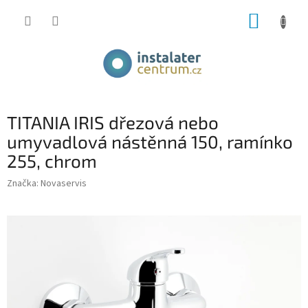
Přejít
NÁKUP
na
obsah
KOŠÍK
TITANIA IRIS dřezová nebo
umyvadlová nástěnná 150, ramínko
255, chrom
Značka:
Novaservis