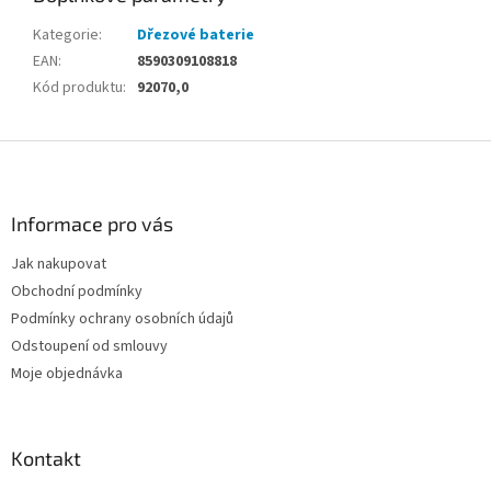
Kategorie
:
Dřezové baterie
EAN
:
8590309108818
Kód produktu
:
92070,0
Z
á
p
a
Informace pro vás
t
Jak nakupovat
í
Obchodní podmínky
Podmínky ochrany osobních údajů
Odstoupení od smlouvy
Moje objednávka
Kontakt