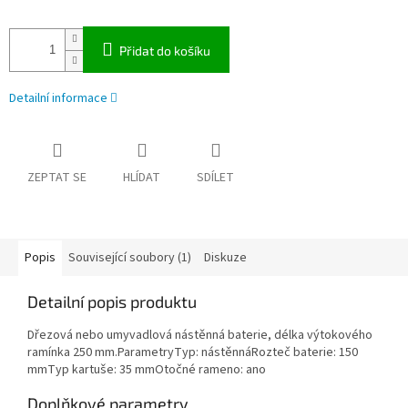
Přidat do košíku
Detailní informace
ZEPTAT SE
HLÍDAT
SDÍLET
Popis
Související soubory (1)
Diskuze
Detailní popis produktu
Dřezová nebo umyvadlová nástěnná baterie, délka výtokového
ramínka 250 mm.ParametryTyp: nástěnnáRozteč baterie: 150
mmTyp kartuše: 35 mmOtočné rameno: ano
Doplňkové parametry