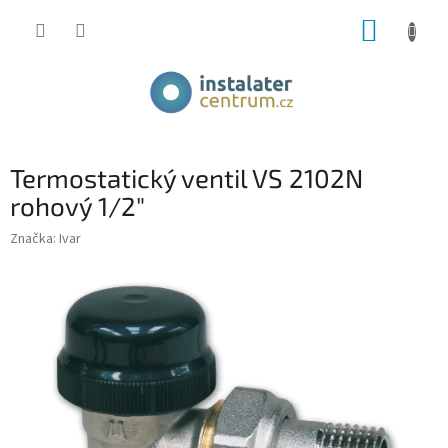
Přejít
NÁKUP
na
obsah
KOŠÍK
Termostatický ventil VS 2102N
rohový 1/2"
Značka:
Ivar