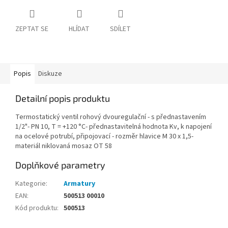
ZEPTAT SE
HLÍDAT
SDÍLET
Popis
Diskuze
Detailní popis produktu
Termostatický ventil rohový dvouregulační - s přednastavením
1/2"- PN 10, T = +120 °C- přednastavitelná hodnota Kv, k napojení
na ocelové potrubí, připojovací - rozměr hlavice M 30 x 1,5-
materiál niklovaná mosaz OT 58
Doplňkové parametry
Kategorie
:
Armatury
EAN
:
500513 00010
Kód produktu
:
500513