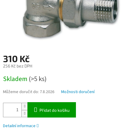
310 Kč
256 Kč bez DPH
Měrná
Skladem
(>5 ks)
cena:
Můžeme doručit do:
7.8.2026
Možnosti doručení
Přidat do košíku
Detailní informace