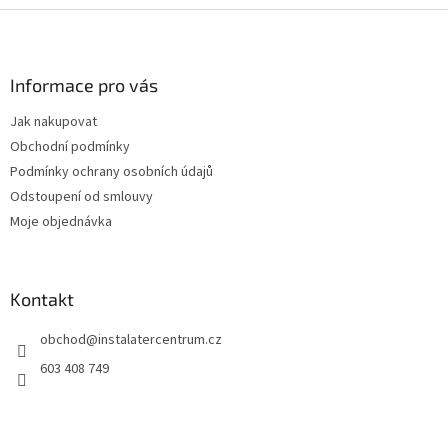
Z
á
p
a
Informace pro vás
t
Jak nakupovat
í
Obchodní podmínky
Podmínky ochrany osobních údajů
Odstoupení od smlouvy
Moje objednávka
Kontakt
obchod
@
instalatercentrum.cz
603 408 749